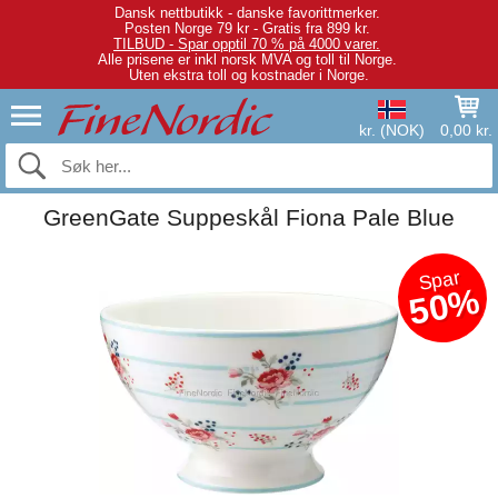
Dansk nettbutikk - danske favorittmerker.
Posten Norge 79 kr - Gratis fra 899 kr.
TILBUD - Spar opptil 70 % på 4000 varer.
Alle prisene er inkl norsk MVA og toll til Norge.
Uten ekstra toll og kostnader i Norge.
kr. (NOK)
0,00 kr.
GreenGate Suppeskål Fiona Pale Blue
Spar
50%