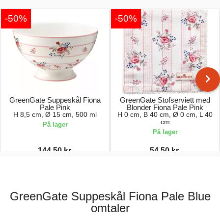
-50%
-50%
GreenGate Suppeskål Fiona
GreenGate Stofserviett med
Pale Pink
Blonder Fiona Pale Pink
H 8,5 cm, Ø 15 cm, 500 ml
H 0 cm, B 40 cm, Ø 0 cm, L 40
cm
På lager
På lager
144,50 kr.
54,50 kr.
289,00 kr.
109,00 kr.
GreenGate Suppeskål Fiona Pale Blue
omtaler