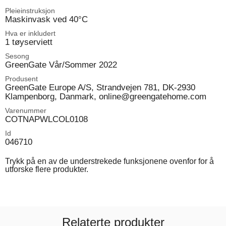
Pleieinstruksjon
Maskinvask ved 40°C
Hva er inkludert
1 tøyserviett
Sesong
GreenGate Vår/Sommer 2022
Produsent
GreenGate Europe A/S, Strandvejen 781, DK-2930
Klampenborg, Danmark, online@greengatehome.com
Varenummer
COTNAPWLCOL0108
Id
046710
Trykk på en av de understrekede funksjonene ovenfor for å
utforske flere produkter.
Relaterte produkter