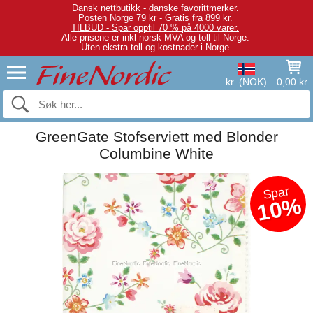
Dansk nettbutikk - danske favorittmerker.
Posten Norge 79 kr - Gratis fra 899 kr.
TILBUD - Spar opptil 70 % på 4000 varer.
Alle prisene er inkl norsk MVA og toll til Norge.
Uten ekstra toll og kostnader i Norge.
kr. (NOK)
0,00 kr.
GreenGate Stofserviett med Blonder
Columbine White
Spar
10%