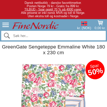
Dansk nettbutikk - danske favorittmerker.
Posten Norge 79 kr - Gratis fra 899 kr.
TILBUD - Spar opptil 70 % på 4000 varer.
Alle prisene er inkl norsk MVA og toll til Norge.
Uten ekstra toll og kostnader i Norge.
kr. (NOK)
0,00 kr.
GreenGate Sengeteppe Emmaline White 180
x 230 cm
Spar
50%