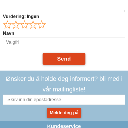
Vurdering:
Ingen
Navn
Send
Ønsker du å holde deg informert? bli med i
vår mailingliste!
Melde deg på
Kundeservice