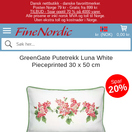
Dansk nettbutikk - danske favorittmerker.
Posten Norge 79 kr - Gratis fra 899 kr.
TILBUD - Spar opptil 70 % på 4000 varer.
Alle prisene er inkl norsk MVA og toll til Norge.
Uten ekstra toll og kostnader i Norge.
kr. (NOK)
0,00 kr.
GreenGate Putetrekk Luna White
Pieceprinted 30 x 50 cm
Spar
20%