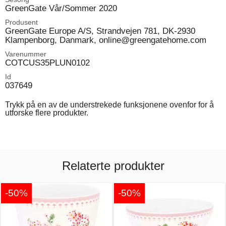
GreenGate Vår/Sommer 2020
Produsent
GreenGate Europe A/S, Strandvejen 781, DK-2930
Klampenborg, Danmark, online@greengatehome.com
Varenummer
COTCUS35PLUN0102
Id
037649
Trykk på en av de understrekede funksjonene ovenfor for å
utforske flere produkter.
Relaterte produkter
-50%
-50%