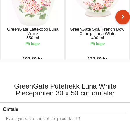
GreenGate Lattekopp Luna
GreenGate Skål French Bowl
White
XLarge Luna White
350 ml
400 ml
På lager
På lager
109,50 kr.
129,50 kr.
219,00 kr.
259,00 kr.
GreenGate Putetrekk Luna White
Pieceprinted 30 x 50 cm omtaler
Omtale