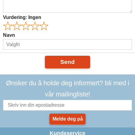
Vurdering:
Ingen
Navn
Send
Ønsker du å holde deg informert? bli med i
vår mailingliste!
Melde deg på
Kundeservice