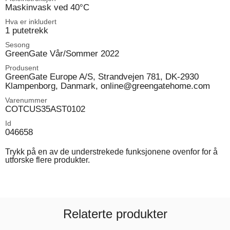
Maskinvask ved 40°C
Hva er inkludert
1 putetrekk
Sesong
GreenGate Vår/Sommer 2022
Produsent
GreenGate Europe A/S, Strandvejen 781, DK-2930
Klampenborg, Danmark, online@greengatehome.com
Varenummer
COTCUS35AST0102
Id
046658
Trykk på en av de understrekede funksjonene ovenfor for å
utforske flere produkter.
Relaterte produkter