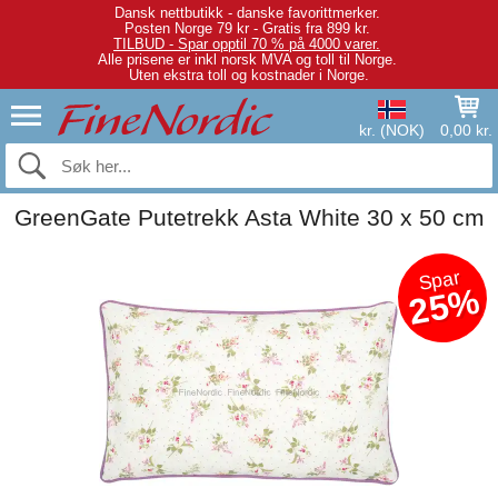
Dansk nettbutikk - danske favorittmerker.
Posten Norge 79 kr - Gratis fra 899 kr.
TILBUD - Spar opptil 70 % på 4000 varer.
Alle prisene er inkl norsk MVA og toll til Norge.
Uten ekstra toll og kostnader i Norge.
kr. (NOK)
0,00 kr.
GreenGate Putetrekk Asta White 30 x 50 cm
Spar
25%