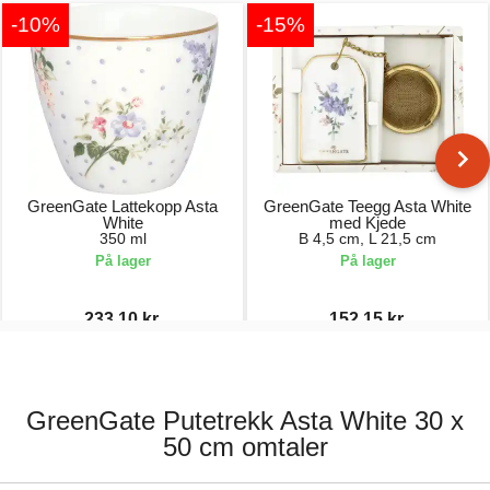
-10%
-15%
GreenGate Lattekopp Asta
GreenGate Teegg Asta White
White
med Kjede
350 ml
B 4,5 cm, L 21,5 cm
På lager
På lager
233,10 kr.
152,15 kr.
259,00 kr.
179,00 kr.
GreenGate Putetrekk Asta White 30 x
50 cm omtaler