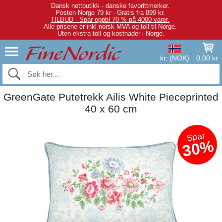
Dansk nettbutikk - danske favorittmerker.
Posten Norge 79 kr - Gratis fra 899 kr.
TILBUD - Spar opptil 70 % på 4000 varer.
Alle prisene er inkl norsk MVA og toll til Norge.
Uten ekstra toll og kostnader i Norge.
kr. (NOK)
0,00 kr.
GreenGate Putetrekk Ailis White Pieceprinted
40 x 60 cm
Spar
30%