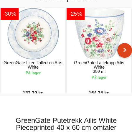
-30%
-25%
GreenGate Liten Tallerken Ailis
GreenGate Lattekopp Ailis
White
White
350 ml
På lager
På lager
132,30 kr.
164,25 kr.
189,00 kr.
219,00 kr.
GreenGate Putetrekk Ailis White
Pieceprinted 40 x 60 cm omtaler