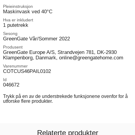
Pleieinstruksjon
Maskinvask ved 40°C
Hva er inkludert
1 putetrekk
Sesong
GreenGate Vår/Sommer 2022
Produsent
GreenGate Europe A/S, Strandvejen 781, DK-2930
Klampenborg, Danmark, online@greengatehome.com
Varenummer
COTCUS46PAIL0102
Id
046672
Trykk på en av de understrekede funksjonene ovenfor for å
utforske flere produkter.
Relaterte produkter