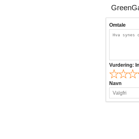
GreenGat
Omtale
Vurdering:
I
Navn