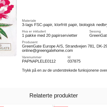
Materiale
3-lags FSC-papir, klorfritt papir, biologisk nedb
Hva er inkludert
Sesong
1 pakke med 20 papirservietter
GreenGat
Produsent
GreenGate Europe A/S, Strandvejen 781, DK-2
online@greengatehome.com
Varenummer
Id
PAPNAPLELE0112
037875
Trykk på en av de understrekede funksjonene ovenfo
Relaterte produkter