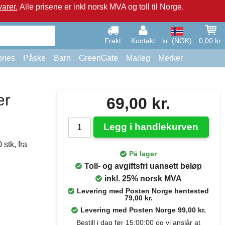
arer.
Alle prisene er inkl norsk MVA og toll til Norge.
Frakt
Kontakt
kr. (NOK)
0,00 kr.
ries
Påske
Barn
GreenGate
Maileg
Merker
er
69,00 kr.
Legg i handlekurven
 stk, fra
På lager
Toll- og avgiftsfri uansett beløp
inkl. 25% norsk MVA
Levering med Posten Norge hentested
79,00 kr.
Levering med Posten Norge 99,00 kr.
Bestill i dag før 15:00:00 og vi anslår at