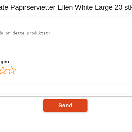
e Papirservietter Ellen White Large 20 st
ngen
Send