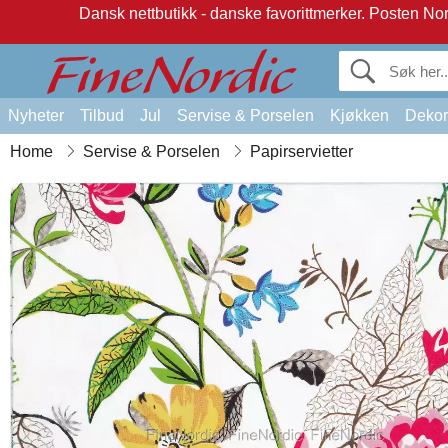
Dansk nettbutikk - danske favorittmerker.
Posten Norg
Nyheter
Tilbud
Jul
Servise & Porselen
Kjøkken
Dekor
Home
Servise & Porselen
Papirservietter