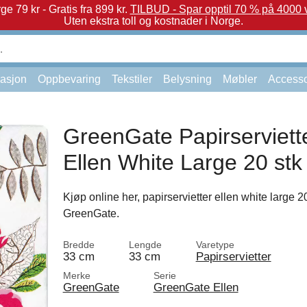
e 79 kr - Gratis fra 899 kr.
TILBUD - Spar opptil 70 % på 4000 v
Uten ekstra toll og kostnader i Norge.
asjon
Oppbevaring
Tekstiler
Belysning
Møbler
Accesso
GreenGate Papirserviett
Ellen White Large 20 stk
Kjøp online her, papirservietter ellen white large 20
GreenGate.
Bredde
Lengde
Varetype
33 cm
33 cm
Papirservietter
Merke
Serie
GreenGate
GreenGate Ellen