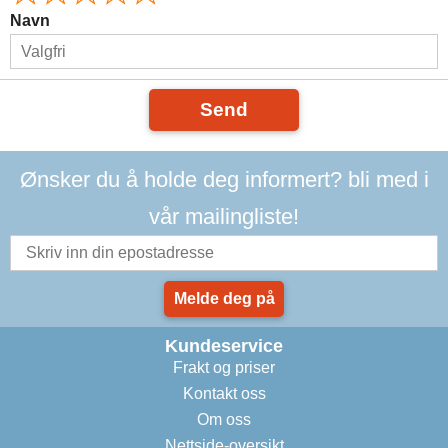
Navn
Send
Ønsker du å holde deg informert? bli med i
vår mailingliste!
Melde deg på
Kundeservice
Frakt og priser
Kontakt oss
Om oss
Nettside-oversikt