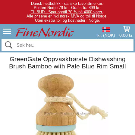
Dansk nettbutikk - danske favorittmerker.
Posten Norge 79 kr - Gratis fra 899 kr.
TILBUD - Spar opptil 70 % på 4000 varer.
Alle prisene er inkl norsk MVA og toll til Norge.
Uten ekstra toll og kostnader i Norge.
kr. (NOK)
0,00 kr.
GreenGate Oppvaskbørste Dishwashing
Brush Bamboo with Pale Blue Rim Small