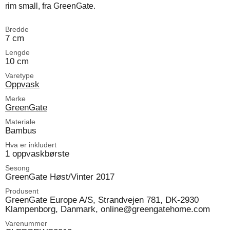
rim small, fra GreenGate.
Bredde
7 cm
Lengde
10 cm
Varetype
Oppvask
Merke
GreenGate
Materiale
Bambus
Hva er inkludert
1 oppvaskbørste
Sesong
GreenGate Høst/Vinter 2017
Produsent
GreenGate Europe A/S, Strandvejen 781, DK-2930
Klampenborg, Danmark, online@greengatehome.com
Varenummer