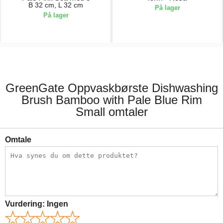
B 32 cm, L 32 cm
På lager
På lager
169,00 kr.
39,00 kr.
GreenGate Oppvaskbørste Dishwashing
Brush Bamboo with Pale Blue Rim
Small omtaler
Omtale
Vurdering:
Ingen