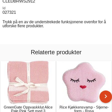
CLEDBRWS2912
Id
027321
Trykk på en av de understrekede funksjonene ovenfor for å
utforske flere produkter.
Relaterte produkter
GreenGate Oppvaskklut Alice
Rice Kjøkkensvamp - Stjerne-
Pale Pink Sett med 3
form - Rosa