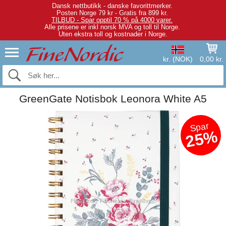
Dansk nettbutikk - danske favorittmerker.
Posten Norge 79 kr - Gratis fra 899 kr.
TILBUD - Spar opptil 70 % på 4000 varer.
Alle prisene er inkl norsk MVA og toll til Norge.
Uten ekstra toll og kostnader i Norge.
kr. (NOK)
0,00 kr.
GreenGate Notisbok Leonora White A5
Spar
25%