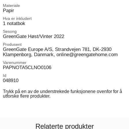
Materiale
Papir
Hva er inkludert
1 notatbok
Sesong
GreenGate Høst/Vinter 2022
Produsent
GreenGate Europe A/S, Strandvejen 781, DK-2930
Klampenborg, Danmark, online@greengatehome.com
Varenummer
PAPNOTA5CLNO0106
Id
048910
Trykk på en av de understrekede funksjonene ovenfor for å
utforske flere produkter.
Relaterte produkter