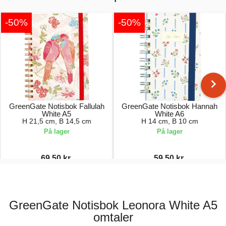
-50%
-50%
GreenGate Notisbok Fallulah
GreenGate Notisbok Hannah
White A5
White A6
H 21,5 cm, B 14,5 cm
H 14 cm, B 10 cm
På lager
På lager
69,50 kr.
59,50 kr.
139,00 kr.
119,00 kr.
GreenGate Notisbok Leonora White A5
omtaler