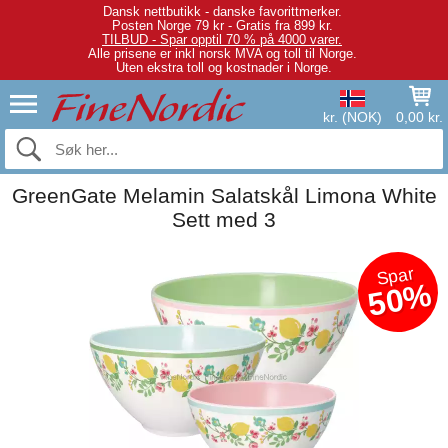
Dansk nettbutikk - danske favorittmerker.
Posten Norge 79 kr - Gratis fra 899 kr.
TILBUD - Spar opptil 70 % på 4000 varer.
Alle prisene er inkl norsk MVA og toll til Norge.
Uten ekstra toll og kostnader i Norge.
kr. (NOK)
0,00 kr.
GreenGate Melamin Salatskål Limona White
Sett med 3
Spar
50%