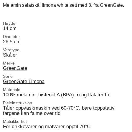
Melamin salatskål limona white sett med 3, fra GreenGate.
Høyde
14 cm
Diameter
26,5 cm
Varetype
Skåler
Merke
GreenGate
Serie
GreenGate Limona
Materiale
100% melamin, bisfenol A (BPA) fri og ftalater fri
Pleieinstruksjon
Tåler oppvaskmaskin ved 60-70°C, bare toppstativ,
fargene kan falme over tid
Matsikkerhet
For drikkevarer og matvarer opptil 70°C