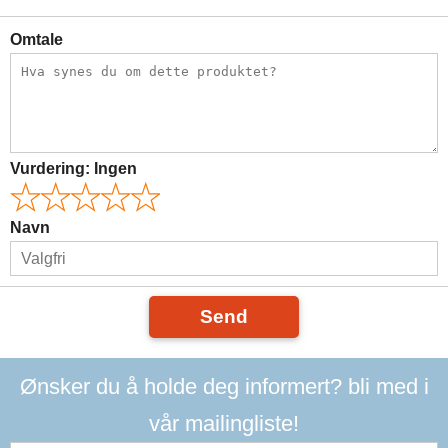
Omtale
Vurdering:
Ingen
Navn
Send
Ønsker du å holde deg informert? bli med i
vår mailingliste!