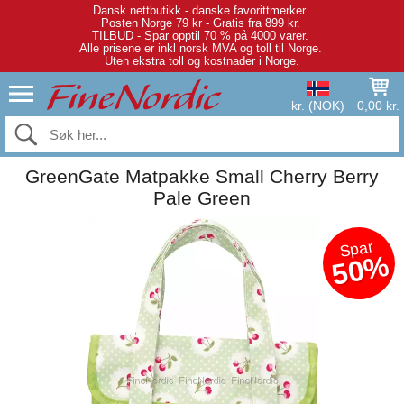
Dansk nettbutikk - danske favorittmerker.
Posten Norge 79 kr - Gratis fra 899 kr.
TILBUD - Spar opptil 70 % på 4000 varer.
Alle prisene er inkl norsk MVA og toll til Norge.
Uten ekstra toll og kostnader i Norge.
kr. (NOK)
0,00 kr.
GreenGate Matpakke Small Cherry Berry
Pale Green
Spar
50%