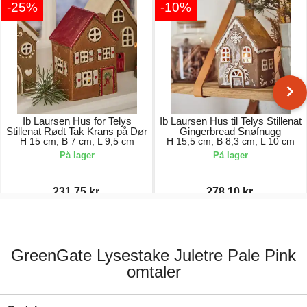
-25%
-10%
Ib Laursen Hus for Telys
Ib Laursen Hus til Telys Stillenat
Stillenat Rødt Tak Krans på Dør
Gingerbread Snøfnugg
H 15 cm, B 7 cm, L 9,5 cm
H 15,5 cm, B 8,3 cm, L 10 cm
På lager
På lager
231,75 kr.
278,10 kr.
309,00 kr.
309,00 kr.
GreenGate Lysestake Juletre Pale Pink
omtaler