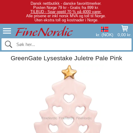
Dansk nettbutikk - danske favorittmerker.
Posten Norge 79 kr - Gratis fra 899 kr.
TILBUD - Spar opptil 70 % på 4000 varer.
Alle prisene er inkl norsk MVA og toll til Norge.
Uten ekstra toll og kostnader i Norge.
kr. (NOK)
0,00 kr.
GreenGate Lysestake Juletre Pale Pink