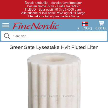
Dansk nettbutikk - danske favorittmerker.
Posten Norge 79 kr - Gratis fra 899 kr.
TILBUD - Spar opptil 70 % på 4000 varer.
Alle prisene er inkl norsk MVA og toll til Norge.
Uten ekstra toll og kostnader i Norge.
kr. (NOK)
0,00 kr.
GreenGate Lysestake Hvit Fluted Liten