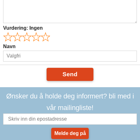
Vurdering:
Ingen
Navn
Send
Ønsker du å holde deg informert? bli med i
vår mailingliste!
Melde deg på