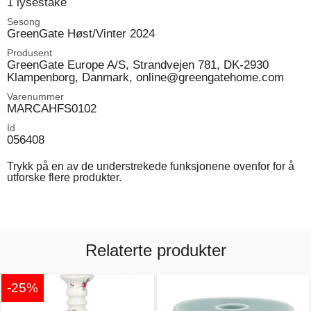
1 lysestake
Sesong
GreenGate Høst/Vinter 2024
Produsent
GreenGate Europe A/S, Strandvejen 781, DK-2930
Klampenborg, Danmark, online@greengatehome.com
Varenummer
MARCAHFS0102
Id
056408
Trykk på en av de understrekede funksjonene ovenfor for å
utforske flere produkter.
Relaterte produkter
-25%