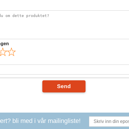
ngen
Send
t? bli med i vår mailingliste!