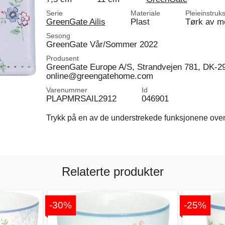
Serie
Materiale
Pleieinstruk
GreenGate Ailis
Plast
Tørk av me
Sesong
GreenGate Vår/Sommer 2022
Produsent
GreenGate Europe A/S, Strandvejen 781, DK-2
online@greengatehome.com
Varenummer
Id
PLAPMRSAIL2912
046901
Trykk på en av de understrekede funksjonene ovenfo
Relaterte produkter
-30%
-25%