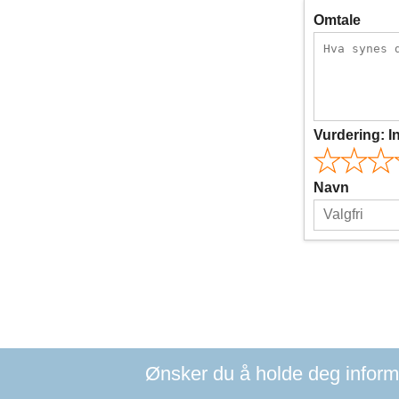
Omtale
Vurdering:
I
Navn
Ønsker du å holde deg informer