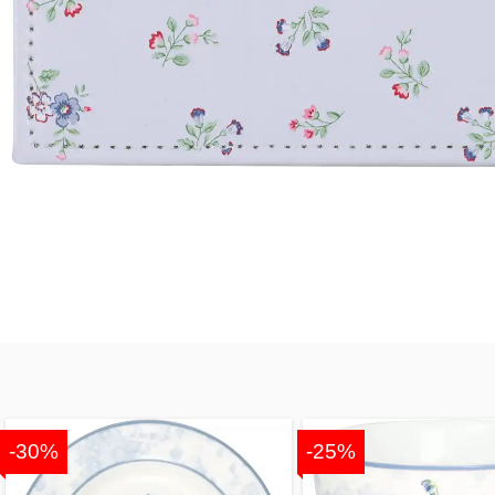
-30%
-25%