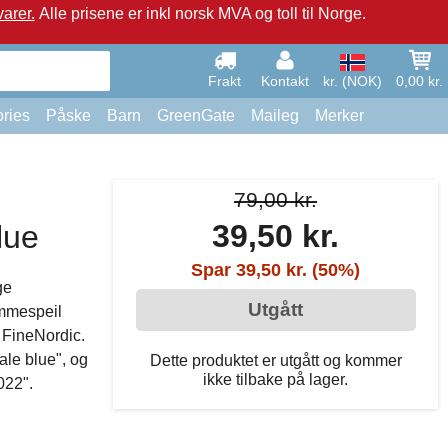
arer.
Alle prisene er inkl norsk MVA og toll til Norge.
Frakt
Kontakt
kr. (NOK)
0,00 kr.
ries
Påske
Barn
GreenGate
Maileg
Merker
79,00 kr.
39,50 kr.
lue
Spar 39,50 kr. (50%)
ge
Utgått
ommespeil
s FineNordic.
ale blue", og
Dette produktet er utgått og kommer
ikke tilbake på lager.
022".