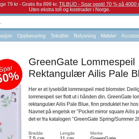
e 79 kr - Gratis fra 899 kr.
TILBUD - Spar opptil 70 % på 4000 v
Uten ekstra toll og kostnader i Norge.
asjon
Oppbevaring
Tekstiler
Belysning
Møbler
Accesso
GreenGate Lommespeil
Spar
Rektangulær Ailis Pale B
50%
Her er et lyseblått lommespeil med blomster. Deili
lommespeil ser flott ut i hånden din. GreenGate l
rektangulær Ailis Pale Blue, finn produktet her ho
Navnet på engelsk er "Pocket mirror square Ailis p
det er fra katalogen "GreenGate Spring/Summer 2
Bredde
Lengde
Merke
7,5 cm
11 cm
GreenGate