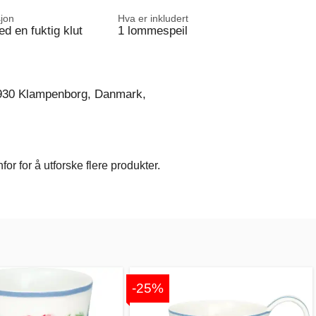
sjon
Hva er inkludert
d en fuktig klut
1 lommespeil
930 Klampenborg, Danmark,
r for å utforske flere produkter.
-25%