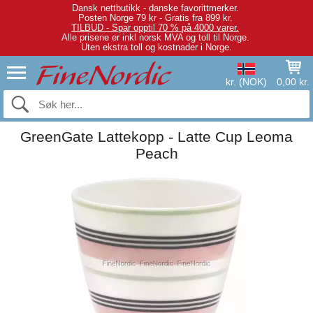
Dansk nettbutikk - danske favorittmerker.
Posten Norge 79 kr - Gratis fra 899 kr.
TILBUD - Spar opptil 70 % på 4000 varer.
Alle prisene er inkl norsk MVA og toll til Norge.
Uten ekstra toll og kostnader i Norge.
kr. (NOK)
0,00 kr.
GreenGate Lattekopp - Latte Cup Leoma
Peach