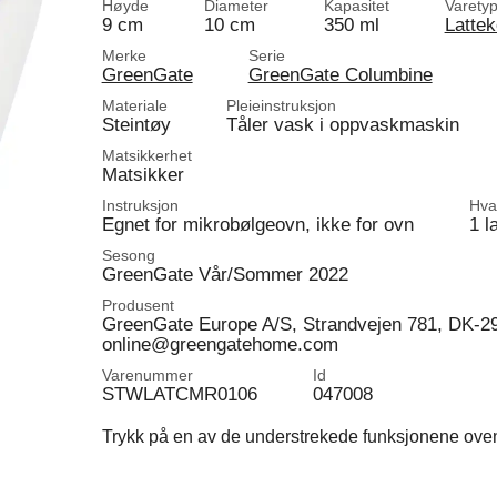
Høyde
Diameter
Kapasitet
Varety
9 cm
10 cm
350 ml
Latte
Merke
Serie
GreenGate
GreenGate Columbine
Materiale
Pleieinstruksjon
Steintøy
Tåler vask i oppvaskmaskin
Matsikkerhet
Matsikker
Instruksjon
Hva 
Egnet for mikrobølgeovn, ikke for ovn
1 l
Sesong
GreenGate Vår/Sommer 2022
Produsent
GreenGate Europe A/S, Strandvejen 781, DK-2
online@greengatehome.com
Varenummer
Id
STWLATCMR0106
047008
Trykk på en av de understrekede funksjonene ovenfo