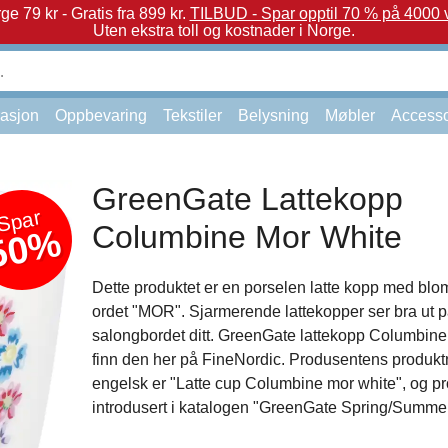
e 79 kr - Gratis fra 899 kr.
TILBUD - Spar opptil 70 % på 4000 v
Uten ekstra toll og kostnader i Norge.
asjon
Oppbevaring
Tekstiler
Belysning
Møbler
Accesso
GreenGate Lattekopp
Spar
Columbine Mor White
50%
Dette produktet er en porselen latte kopp med blom
ordet "MOR". Sjarmerende lattekopper ser bra ut 
salongbordet ditt. GreenGate lattekopp Columbine
finn den her på FineNordic. Produsentens produk
engelsk er "Latte cup Columbine mor white", og pr
introdusert i katalogen "GreenGate Spring/Summe