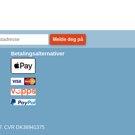
Melde deg på
Betalingsalternativer
1227. CVR DK36941375