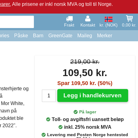
arer.
Alle prisene er inkl norsk MVA og toll til Norge.
Frakt
Kontakt
kr. (NOK)
0,00 kr.
ries
Påske
Barn
GreenGate
Maileg
Merker
219,00 kr.
109,50 kr.
Spar 109,50 kr. (50%)
sterhjerte og
Legg i handlekurven
på
 Mor White,
tnavn på
På lager
oduktet ble
Toll- og avgiftsfri uansett beløp
r 2022".
inkl. 25% norsk MVA
Levering med Posten Norge hentested