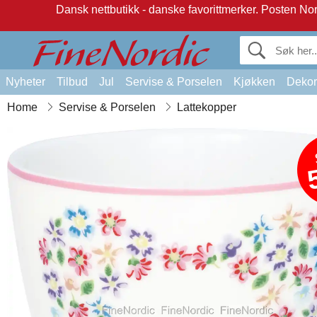
Dansk nettbutikk - danske favorittmerker.
Posten Norg
Nyheter
Tilbud
Jul
Servise & Porselen
Kjøkken
Dekor
Home
Servise & Porselen
Lattekopper