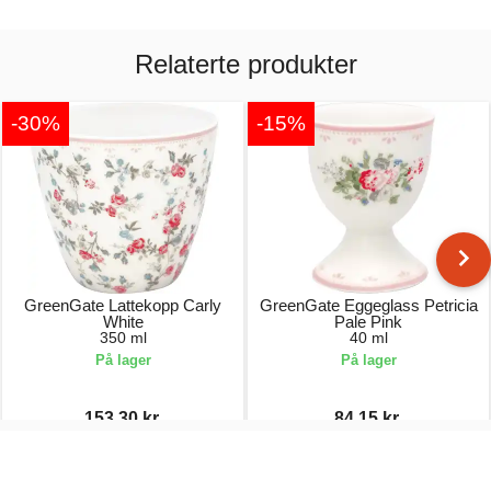
Relaterte produkter
-30%
-15%
GreenGate Lattekopp Carly
GreenGate Eggeglass Petricia
White
Pale Pink
350 ml
40 ml
På lager
På lager
153,30 kr.
84,15 kr.
219,00 kr.
99,00 kr.