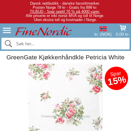
Dansk nettbutikk - danske favorittmerker.
Posten Norge 79 kr - Gratis fra 899 kr.
TILBUD - Spar opptil 70 % på 4000 varer.
Alle prisene er inkl norsk MVA og toll til Norge.
Uten ekstra toll og kostnader i Norge.
kr. (NOK)
0,00 kr.
GreenGate Kjøkkenhåndkle Petricia White
Spar
15%