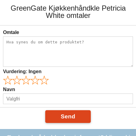
GreenGate Kjøkkenhåndkle Petricia
White omtaler
Omtale
Vurdering:
Ingen
Navn
Send