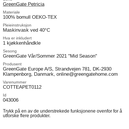
GreenGate Petricia
Materiale
100% bomull OEKO-TEX
Pleieinstruksjon
Maskinvask ved 40°C
Hva er inkludert
1 kjøkkenhåndkle
Sesong
GreenGate Vår/Sommer 2021 "Mid Season"
Produsent
GreenGate Europe A/S, Strandvejen 781, DK-2930
Klampenborg, Danmark, online@greengatehome.com
Varenummer
COTTEAPET0112
Id
043006
Trykk på en av de understrekede funksjonene ovenfor for å
utforske flere produkter.