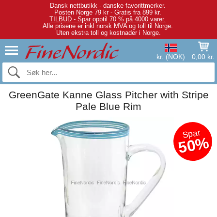
Dansk nettbutikk - danske favorittmerker.
Posten Norge 79 kr - Gratis fra 899 kr.
TILBUD - Spar opptil 70 % på 4000 varer.
Alle prisene er inkl norsk MVA og toll til Norge.
Uten ekstra toll og kostnader i Norge.
kr. (NOK)
0,00 kr.
GreenGate Kanne Glass Pitcher with Stripe
Pale Blue Rim
Spar
50%