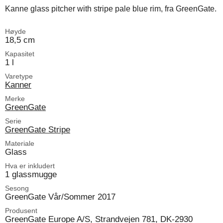
Kanne glass pitcher with stripe pale blue rim, fra GreenGate.
Høyde
18,5 cm
Kapasitet
1 l
Varetype
Kanner
Merke
GreenGate
Serie
GreenGate Stripe
Materiale
Glass
Hva er inkludert
1 glassmugge
Sesong
GreenGate Vår/Sommer 2017
Produsent
GreenGate Europe A/S, Strandvejen 781, DK-2930