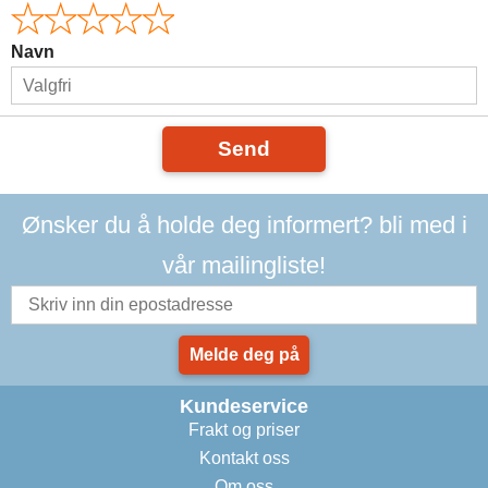
Navn
Send
Ønsker du å holde deg informert? bli med i
vår mailingliste!
Melde deg på
Kundeservice
Frakt og priser
Kontakt oss
Om oss