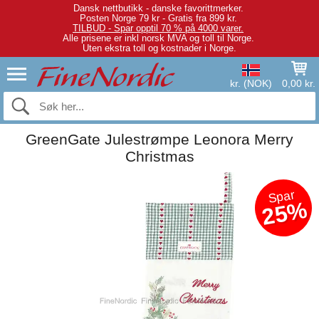
Dansk nettbutikk - danske favorittmerker.
Posten Norge 79 kr - Gratis fra 899 kr.
TILBUD - Spar opptil 70 % på 4000 varer.
Alle prisene er inkl norsk MVA og toll til Norge.
Uten ekstra toll og kostnader i Norge.
kr. (NOK)
0,00 kr.
GreenGate Julestrømpe Leonora Merry
Christmas
Spar
25%