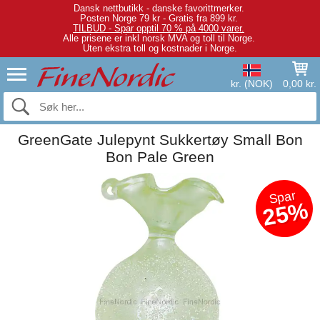
Dansk nettbutikk - danske favorittmerker.
Posten Norge 79 kr - Gratis fra 899 kr.
TILBUD - Spar opptil 70 % på 4000 varer.
Alle prisene er inkl norsk MVA og toll til Norge.
Uten ekstra toll og kostnader i Norge.
kr. (NOK)
0,00 kr.
GreenGate Julepynt Sukkertøy Small Bon
Bon Pale Green
Spar
25%