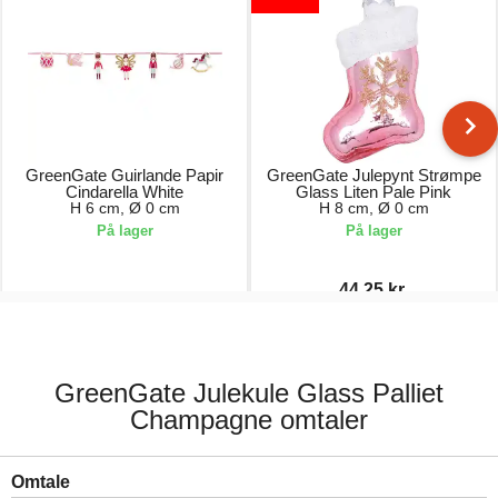
GreenGate Guirlande Papir
GreenGate Julepynt Strømpe
Cindarella White
Glass Liten Pale Pink
H 6 cm, Ø 0 cm
H 8 cm, Ø 0 cm
På lager
På lager
44,25 kr.
89,00 kr.
59,00 kr.
GreenGate Julekule Glass Palliet
Champagne omtaler
Omtale