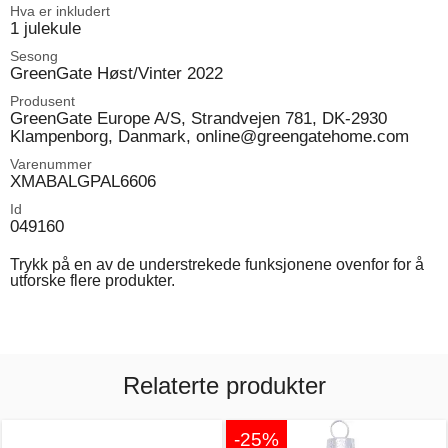
Hva er inkludert
1 julekule
Sesong
GreenGate Høst/Vinter 2022
Produsent
GreenGate Europe A/S, Strandvejen 781, DK-2930
Klampenborg, Danmark, online@greengatehome.com
Varenummer
XMABALGPAL6606
Id
049160
Trykk på en av de understrekede funksjonene ovenfor for å
utforske flere produkter.
Relaterte produkter
-25%