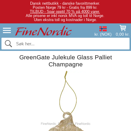
Dansk nettbutikk - danske favorittmerker.
Posten Norge 79 kr - Gratis fra 899 kr.
TILBUD - Spar opptil 70 % på 4000 varer.
Alle prisene er inkl norsk MVA og toll til Norge.
Uten ekstra toll og kostnader i Norge.
kr. (NOK)
0,00 kr.
GreenGate Julekule Glass Palliet
Champagne