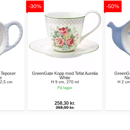
-30%
-50%
 Teposer
GreenGate Kopp med Tefat Aurelia
GreenGa
e
White
Ni
12,5 cm
H 9 cm, 270 ml
H 2 cm
På lager
258,30 kr.
369,00 kr.