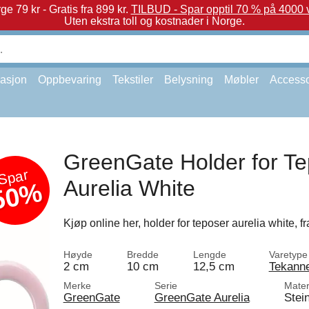
e 79 kr - Gratis fra 899 kr.
TILBUD - Spar opptil 70 % på 4000 v
Uten ekstra toll og kostnader i Norge.
asjon
Oppbevaring
Tekstiler
Belysning
Møbler
Accesso
GreenGate Holder for T
Spar
Aurelia White
50%
Kjøp online her, holder for teposer aurelia white, 
Høyde
Bredde
Lengde
Varetype
2 cm
10 cm
12,5 cm
Tekann
Merke
Serie
Mater
GreenGate
GreenGate Aurelia
Stei