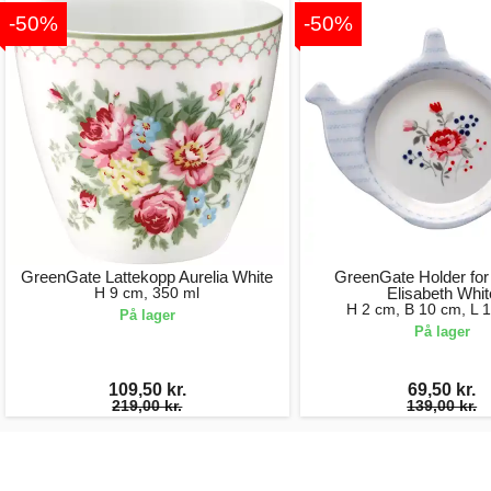
-50%
-50%
GreenGate Lattekopp Aurelia White
GreenGate Holder for
H 9 cm, 350 ml
Elisabeth Whit
H 2 cm, B 10 cm, L 
På lager
På lager
109,50 kr.
69,50 kr.
219,00 kr.
139,00 kr.