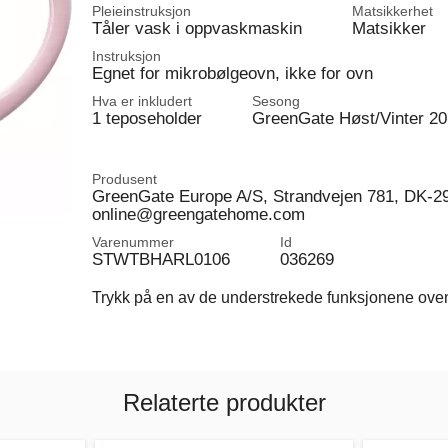
Pleieinstruksjon
Matsikkerhet
Tåler vask i oppvaskmaskin
Matsikker
Instruksjon
Egnet for mikrobølgeovn, ikke for ovn
Hva er inkludert
Sesong
1 teposeholder
GreenGate Høst/Vinter 2
Produsent
GreenGate Europe A/S, Strandvejen 781, DK-2
online@greengatehome.com
Varenummer
Id
STWTBHARL0106
036269
Trykk på en av de understrekede funksjonene ovenfo
Relaterte produkter