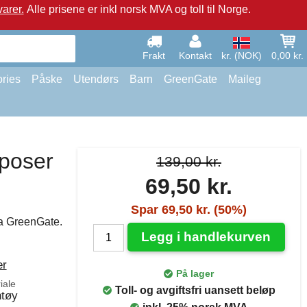
arer.
Alle prisene er inkl norsk MVA og toll til Norge.
Frakt
Kontakt
kr. (NOK)
0,00 kr.
ries
Påske
Utendørs
Barn
GreenGate
Maileg
eposer
139,00 kr.
69,50 kr.
Spar 69,50 kr. (50%)
fra GreenGate.
Legg i handlekurven
er
På lager
iale
Toll- og avgiftsfri uansett beløp
ntøy