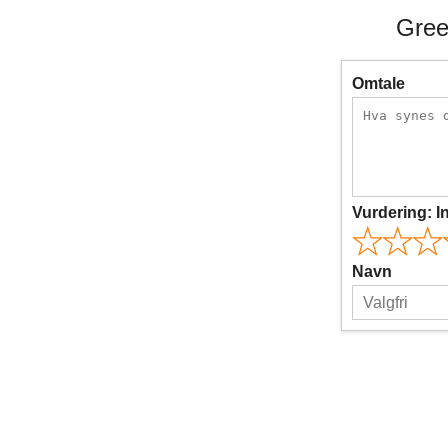
Gree
Omtale
Vurdering:
I
Navn