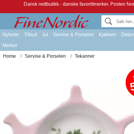
Dansk nettbutikk - danske favorittmerker.
Posten Norg
Nyheter
Tilbud
Jul
Servise & Porselen
Kjøkken
Dekor
Merker
Home
Servise & Porselen
Tekanner