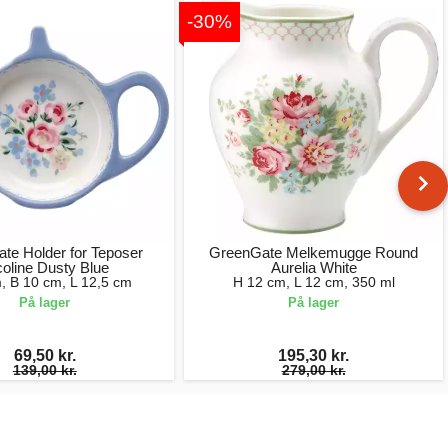
-30%
te Holder for Teposer
GreenGate Melkemugge Round
coline Dusty Blue
Aurelia White
, B 10 cm, L 12,5 cm
H 12 cm, L 12 cm, 350 ml
På lager
På lager
69,50 kr.
195,30 kr.
139,00 kr.
279,00 kr.