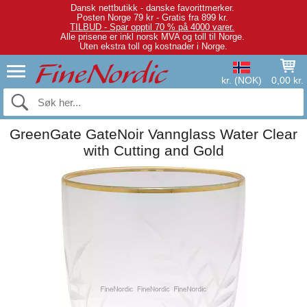
Dansk nettbutikk - danske favorittmerker.
Posten Norge 79 kr - Gratis fra 899 kr.
TILBUD - Spar opptil 70 % på 4000 varer.
Alle prisene er inkl norsk MVA og toll til Norge.
Uten ekstra toll og kostnader i Norge.
kr. (NOK)
0,00 kr.
GreenGate GateNoir Vannglass Water Clear
with Cutting and Gold