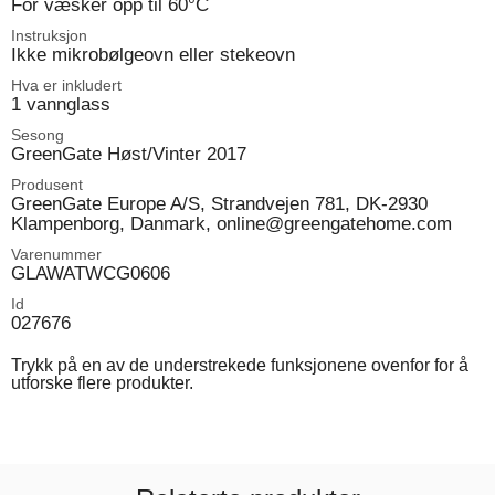
For væsker opp til 60°C
Instruksjon
Ikke mikrobølgeovn eller stekeovn
Hva er inkludert
1 vannglass
Sesong
GreenGate Høst/Vinter 2017
Produsent
GreenGate Europe A/S, Strandvejen 781, DK-2930
Klampenborg, Danmark, online@greengatehome.com
Varenummer
GLAWATWCG0606
Id
027676
Trykk på en av de understrekede funksjonene ovenfor for å
utforske flere produkter.