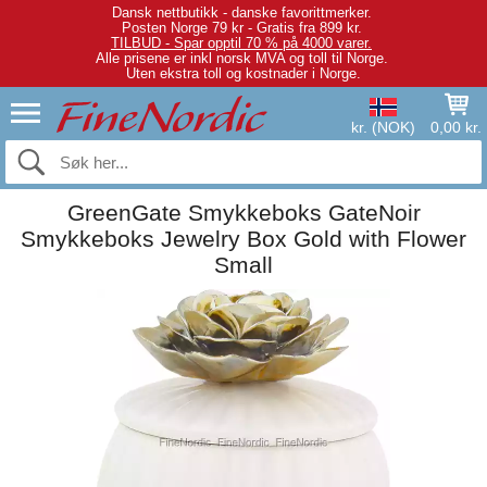
Dansk nettbutikk - danske favorittmerker.
Posten Norge 79 kr - Gratis fra 899 kr.
TILBUD - Spar opptil 70 % på 4000 varer.
Alle prisene er inkl norsk MVA og toll til Norge.
Uten ekstra toll og kostnader i Norge.
kr. (NOK)
0,00 kr.
GreenGate Smykkeboks GateNoir
Smykkeboks Jewelry Box Gold with Flower
Small