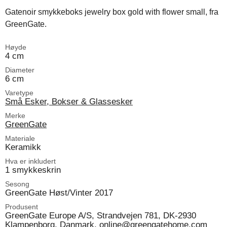
Gatenoir smykkeboks jewelry box gold with flower small, fra
GreenGate.
Høyde
4 cm
Diameter
6 cm
Varetype
Små Esker, Bokser & Glassesker
Merke
GreenGate
Materiale
Keramikk
Hva er inkludert
1 smykkeskrin
Sesong
GreenGate Høst/Vinter 2017
Produsent
GreenGate Europe A/S, Strandvejen 781, DK-2930
Klampenborg, Danmark, online@greengatehome.com