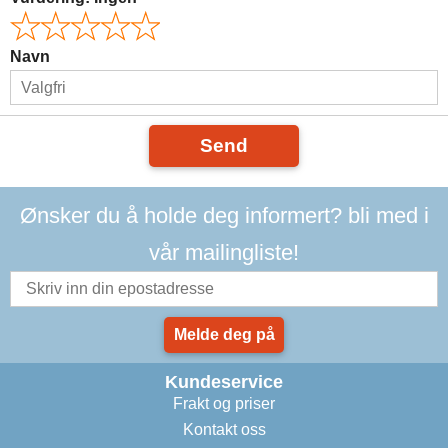
Navn
Send
Ønsker du å holde deg informert? bli med i
vår mailingliste!
Melde deg på
Kundeservice
Frakt og priser
Kontakt oss