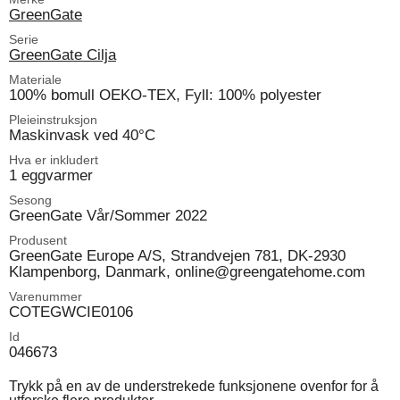
GreenGate
Serie
GreenGate Cilja
Materiale
100% bomull OEKO-TEX, Fyll: 100% polyester
Pleieinstruksjon
Maskinvask ved 40°C
Hva er inkludert
1 eggvarmer
Sesong
GreenGate Vår/Sommer 2022
Produsent
GreenGate Europe A/S, Strandvejen 781, DK-2930
Klampenborg, Danmark, online@greengatehome.com
Varenummer
COTEGWCIE0106
Id
046673
Trykk på en av de understrekede funksjonene ovenfor for å