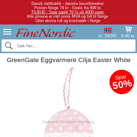
Dansk nettbutikk - danske favorittmerker.
Posten Norge 79 kr - Gratis fra 899 kr.
TILBUD - Spar opptil 70 % på 4000 varer.
Alle prisene er inkl norsk MVA og toll til Norge.
Uten ekstra toll og kostnader i Norge.
kr. (NOK)
0,00 kr.
GreenGate Eggvarmere Cilja Easter White
Spar
50%