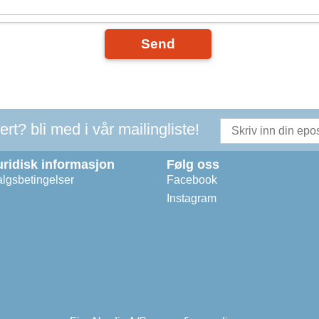
Send
t? bli med i vår mailingliste!
uridisk informasjon
Følg oss
lgsbetingelser
Facebook
Instagram