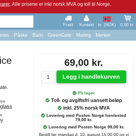
arer.
Alle prisene er inkl norsk MVA og toll til Norge.
Frakt
Kontakt
kr. (NOK)
0,00 kr.
ries
Påske
Barn
GreenGate
Maileg
Merker
ice
69,00 kr.
Legg i handlekurven
ate.
På lager
Toll- og avgiftsfri uansett beløp
ype
glass
inkl. 25% norsk MVA
le
Levering med Posten Norge hentested
øy
79,00 kr.
Levering med Posten Norge 99,00 kr.
Bestill før mandag d. 10. august 15:00:00 og vi