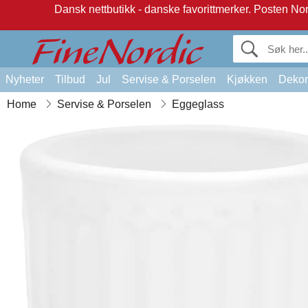
Dansk nettbutikk - danske favorittmerker.
Posten Norg
Nyheter
Tilbud
Jul
Servise & Porselen
Kjøkken
Dekor
Home
Servise & Porselen
Eggeglass