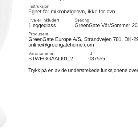
Instruksjon
Egnet for mikrobølgeovn, ikke for ovn
Hva er inkludert
Sesong
1 eggeglass
GreenGate Vår/Sommer 20
Produsent
GreenGate Europe A/S, Strandvejen 781, DK-2
online@greengatehome.com
Varenummer
Id
STWEGGAALI0112
037555
Trykk på en av de understrekede funksjonene ovenfo