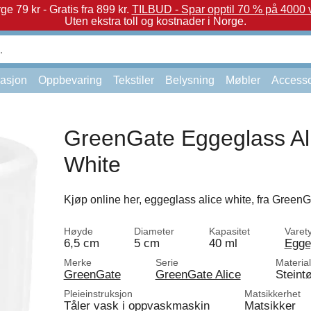
e 79 kr - Gratis fra 899 kr.
TILBUD - Spar opptil 70 % på 4000 v
Uten ekstra toll og kostnader i Norge.
asjon
Oppbevaring
Tekstiler
Belysning
Møbler
Accesso
GreenGate Eggeglass Al
White
Kjøp online her, eggeglass alice white, fra GreenG
Høyde
Diameter
Kapasitet
Varet
6,5 cm
5 cm
40 ml
Egge
Merke
Serie
Materia
GreenGate
GreenGate Alice
Steint
Pleieinstruksjon
Matsikkerhet
Tåler vask i oppvaskmaskin
Matsikker