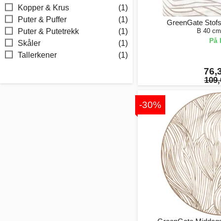
Kopper & Krus
(1)
Puter & Puffer
(1)
GreenGate Stofse
B 40 cm
Puter & Putetrekk
(1)
På 
Skåler
(1)
Tallerkener
(1)
76,3
109,
-30%