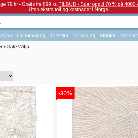
e 79 kr - Gratis fra 899 kr.
TILBUD - Spar opptil 70 % på 4000 v
Uten ekstra toll og kostnader i Norge.
asjon
Oppbevaring
Tekstiler
Belysning
Møbler
Accesso
eenGate Wilja
-30%