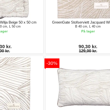
ilja Beige 50 x 50 cm
GreenGate Stofserviett Jacquard Wi
50 cm, L 50 cm
B 40 cm, L 40 cm
lager
På lager
30 kr.
90,30 kr.
00 kr.
129,00 kr.
-30%