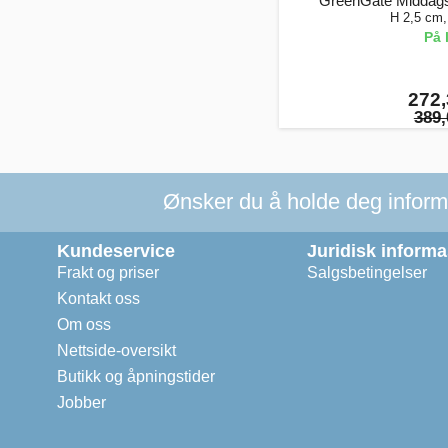
GreenGate Middagst
H 2,5 cm
På 
272,
389,
Ønsker du å holde deg informer
Kundeservice
Juridisk inform
Frakt og priser
Salgsbetingelser
Kontakt oss
Om oss
Nettside-oversikt
Butikk og åpningstider
Jobber