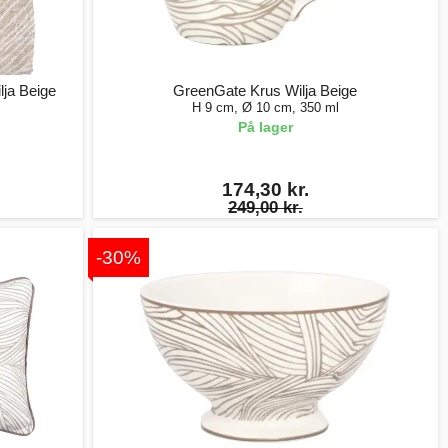
lja Beige
GreenGate Krus Wilja Beige
H 9 cm, Ø 10 cm, 350 ml
På lager
174,30 kr.
249,00 kr.
-30%