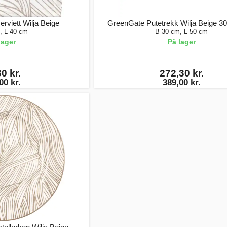
rviett Wilja Beige
GreenGate Putetrekk Wilja Beige 3
, L 40 cm
B 30 cm, L 50 cm
lager
På lager
0 kr.
272,30 kr.
00 kr.
389,00 kr.