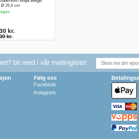
allerken Wilja Beige
, Ø 25,6 cm
lager
30 kr.
00 kr.
t? bli med i vår mailingliste!
asjon
Følg oss
Betalingsa
Facebook
Instagram