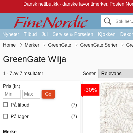
Dansk nettbutikk - danske favorittmerker.
Posten Norg
Nyheter
Tilbud
Jul
Servise & Porselen
Kjøkken
Dekor
Home
Merker
GreenGate
GreenGate Serier
Gr
GreenGate Wilja
1 - 7 av 7 resultater
Sorter
Pris (kr.)
-30%
Go
På tilbud
(7)
På lager
(7)
Merke