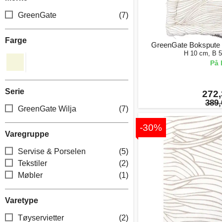
GreenGate
(7)
Farge
GreenGate Bokspute W
H 10 cm, B 
På 
Serie
272,
389,
GreenGate Wilja
(7)
-30%
Varegruppe
Servise & Porselen
(5)
Tekstiler
(2)
Møbler
(1)
Varetype
Tøyservietter
(2)