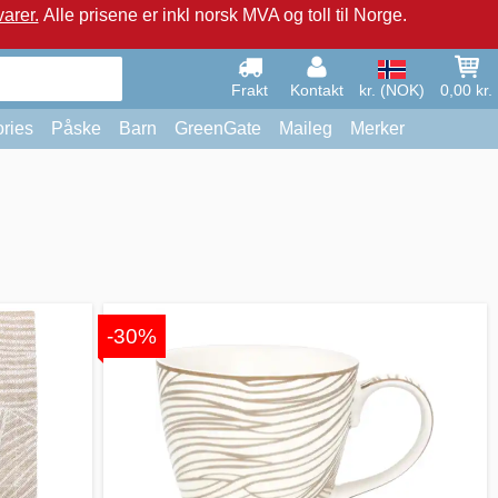
arer.
Alle prisene er inkl norsk MVA og toll til Norge.
Frakt
Kontakt
kr. (NOK)
0,00 kr.
ries
Påske
Barn
GreenGate
Maileg
Merker
-30%