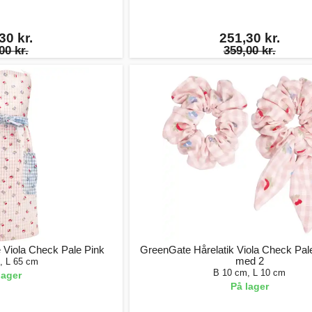
30 kr.
251,30 kr.
00 kr.
359,00 kr.
 Viola Check Pale Pink
GreenGate Hårelatik Viola Check Pale
med 2
, L 65 cm
B 10 cm, L 10 cm
lager
På lager