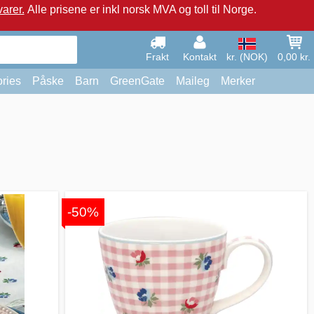
arer.
Alle prisene er inkl norsk MVA og toll til Norge.
Frakt
Kontakt
kr. (NOK)
0,00 kr.
ries
Påske
Barn
GreenGate
Maileg
Merker
-50%