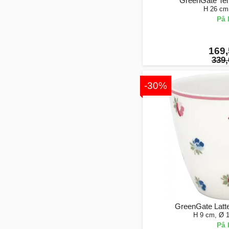
GreenGate Tehe
H 26 cm
På 
169,
339,
-30%
GreenGate Latte
H 9 cm, Ø 
På 