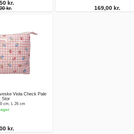
50 kr.
169,00 kr.
00 kr.
eske Viola Check Pale
 Stor
10 cm, L 26 cm
lager
00 kr.