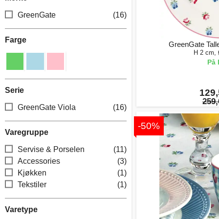
GreenGate
(16)
Farge
GreenGate Talle
H 2 cm,
På 
Serie
129,
259,
GreenGate Viola
(16)
-50%
Varegruppe
Servise & Porselen
(11)
Accessories
(3)
Kjøkken
(1)
Tekstiler
(1)
Varetype