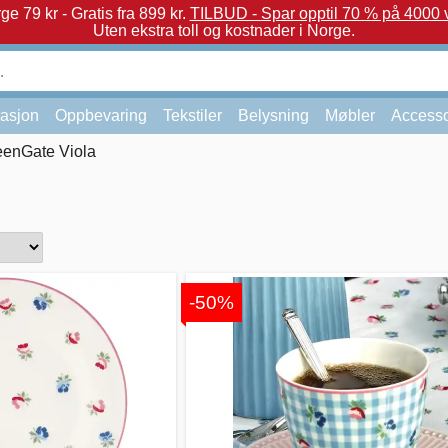
e 79 kr - Gratis fra 899 kr.
TILBUD - Spar opptil 70 % på 4000 v
Uten ekstra toll og kostnader i Norge.
asjon
Oppbevaring
Tekstiler
Belysning
Møbler
Accesso
eenGate Viola
-50%