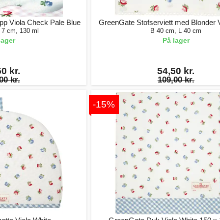
pp Viola Check Pale Blue
GreenGate Stofserviett med Blonder V
 7 cm, 130 ml
B 40 cm, L 40 cm
lager
På lager
0 kr.
54,50 kr.
00 kr.
109,00 kr.
-15%