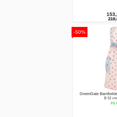
153,
219,
-50%
GreenGate Barnforkle
B 52 cm
På 