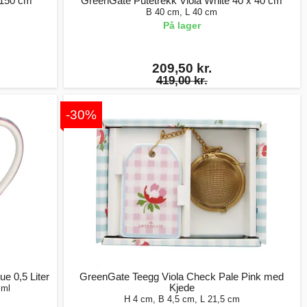
 150 cm
GreenGate Putetrekk Viola White 40 x 40 cm
B 40 cm, L 40 cm
På lager
209,50 kr.
419,00 kr.
-30%
e 0,5 Liter
GreenGate Teegg Viola Check Pale Pink med
Kjede
 ml
H 4 cm, B 4,5 cm, L 21,5 cm