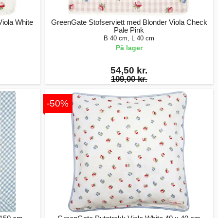
iola White
GreenGate Stofserviett med Blonder Viola Check
Pale Pink
B 40 cm, L 40 cm
På lager
54,50 kr.
109,00 kr.
-50%