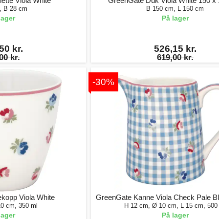
tte Viola White
GreenGate Duk Viola White 150 x
, B 28 cm
B 150 cm, L 150 cm
lager
På lager
50 kr.
526,15 kr.
00 kr.
619,00 kr.
-30%
kopp Viola White
GreenGate Kanne Viola Check Pale Blu
10 cm, 350 ml
H 12 cm, Ø 10 cm, L 15 cm, 500
lager
På lager