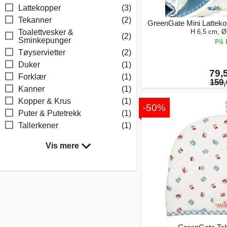
Lattekopper
(3)
Tekanner
(2)
GreenGate Mini Latteko
H 6,5 cm, Ø
Toalettvesker &
(2)
Sminkepunger
På 
Tøyservietter
(2)
Duker
(1)
79,5
Forklær
(1)
159,
Kanner
(1)
Kopper & Krus
(1)
-50%
Puter & Putetrekk
(1)
Tallerkener
(1)
Vis mere