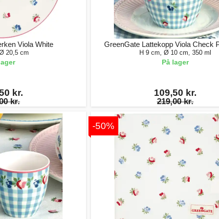
rken Viola White
GreenGate Lattekopp Viola Check P
 Ø 20,5 cm
H 9 cm, Ø 10 cm, 350 ml
lager
På lager
50 kr.
109,50 kr.
00 kr.
219,00 kr.
-50%