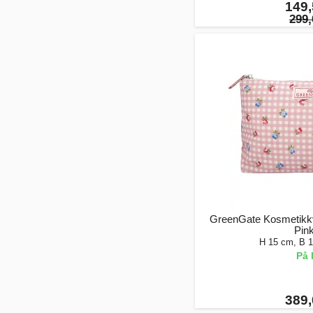
149,
299,
GreenGate Kosmetikkv
Pink
H 15 cm, B 
På 
389,