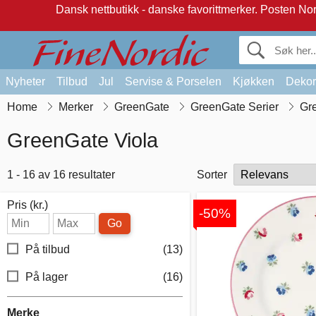
Dansk nettbutikk - danske favorittmerker.
Posten Norg
Nyheter
Tilbud
Jul
Servise & Porselen
Kjøkken
Dekor
Home
Merker
GreenGate
GreenGate Serier
Gr
GreenGate Viola
1 - 16 av 16 resultater
Sorter
Pris (kr.)
-50%
Go
På tilbud
(13)
På lager
(16)
Merke