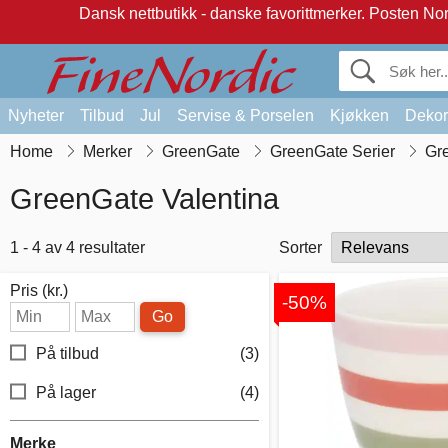
Dansk nettbutikk - danske favorittmerker.
Posten Norg
Nyheter
Tilbud
Jul
Servise & Porselen
Kjøkken
Dekor
Home
Merker
GreenGate
GreenGate Serier
Gr
GreenGate Valentina
1 - 4 av 4 resultater
Sorter
Pris (kr.)
-50%
Go
På tilbud
(3)
På lager
(4)
Merke