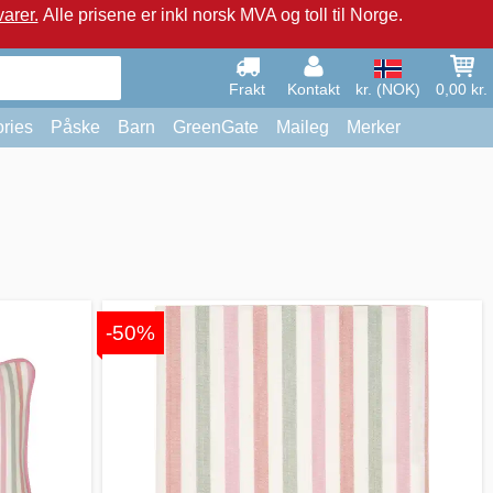
arer.
Alle prisene er inkl norsk MVA og toll til Norge.
Frakt
Kontakt
kr. (NOK)
0,00 kr.
ries
Påske
Barn
GreenGate
Maileg
Merker
-50%