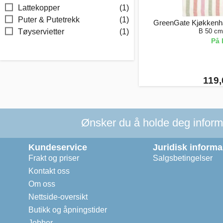
Lattekopper
(1)
Puter & Putetrekk
(1)
GreenGate Kjøkkenhå
B 50 cm
Tøyservietter
(1)
På 
119,
Ønsker du å holde deg informer
Kundeservice
Juridisk inform
Frakt og priser
Salgsbetingelser
Kontakt oss
Om oss
Nettside-oversikt
Butikk og åpningstider
Jobber