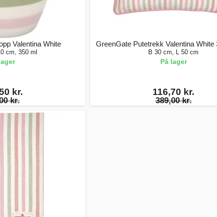
pp Valentina White
GreenGate Putetrekk Valentina White
10 cm, 350 ml
B 30 cm, L 50 cm
lager
På lager
50 kr.
116,70 kr.
00 kr.
389,00 kr.