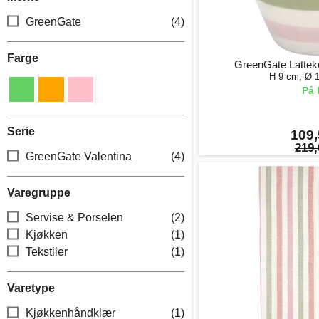
GreenGate
(4)
Farge
GreenGate Latteko
H 9 cm, Ø 
På 
Serie
109,
219,
GreenGate Valentina
(4)
Varegruppe
Servise & Porselen
(2)
Kjøkken
(1)
Tekstiler
(1)
Varetype
Kjøkkenhåndklær
(1)