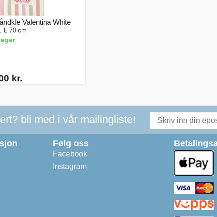
ndkle Valentina White
, L 70 cm
lager
00 kr.
t? bli med i vår mailingliste!
asjon
Følg oss
Betalingsa
Facebook
Instagram