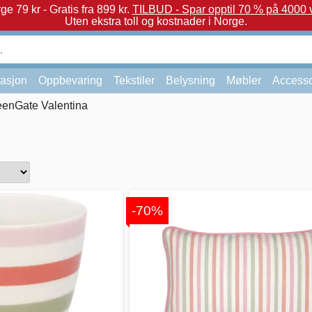
e 79 kr - Gratis fra 899 kr.
TILBUD - Spar opptil 70 % på 4000 v
Uten ekstra toll og kostnader i Norge.
asjon
Oppbevaring
Tekstiler
Belysning
Møbler
Accesso
eenGate Valentina
-70%