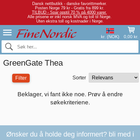
Dansk nettbutikk - danske favorittmerker.
Posten Norge 79 kr - Gratis fra 899 kr.
TILBUD - Spar opptil 70 % på 4000 varer.
Alle prisene er inkl norsk MVA og toll til Norge.
Uten ekstra toll og kostnader i Norge.
kr. (NOK)
0,00 kr.
GreenGate Thea
Sorter
Filter
Beklager, vi fant ikke noe. Prøv å endre
søkekriteriene.
Ønsker du å holde deg informert? bli med i