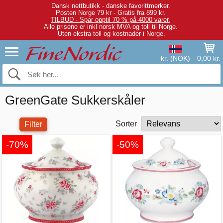
Dansk nettbutikk - danske favorittmerker.
Posten Norge 79 kr - Gratis fra 899 kr.
TILBUD - Spar opptil 70 % på 4000 varer.
Alle prisene er inkl norsk MVA og toll til Norge.
Uten ekstra toll og kostnader i Norge.
kr. (NOK)
0,00 kr.
GreenGate Sukkerskåler
Sorter
Filter
-70%
-50%