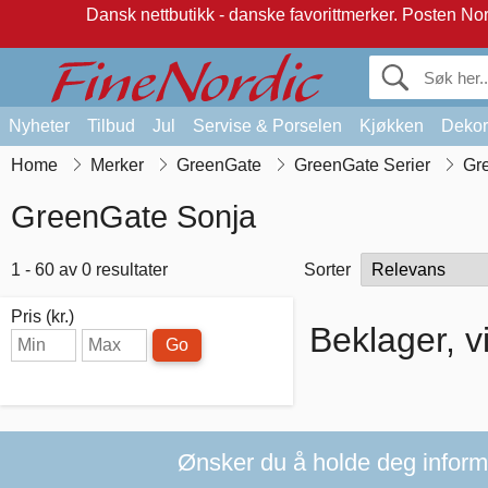
Dansk nettbutikk - danske favorittmerker.
Posten Norg
Nyheter
Tilbud
Jul
Servise & Porselen
Kjøkken
Dekor
Home
Merker
GreenGate
GreenGate Serier
Gr
GreenGate Sonja
1 - 60 av 0 resultater
Sorter
Pris (kr.)
Beklager, v
Go
Ønsker du å holde deg informer