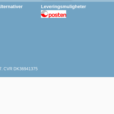
lternativer
Leveringsmuligheter
1227. CVR DK36941375