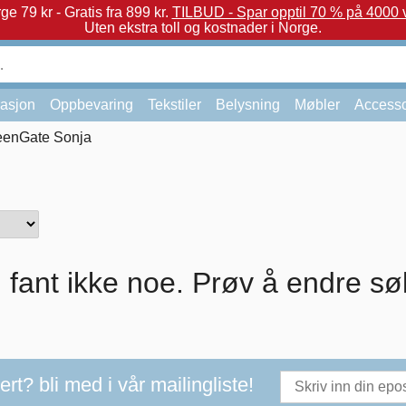
e 79 kr - Gratis fra 899 kr.
TILBUD - Spar opptil 70 % på 4000 v
Uten ekstra toll og kostnader i Norge.
asjon
Oppbevaring
Tekstiler
Belysning
Møbler
Accesso
eenGate Sonja
i fant ikke noe. Prøv å endre sø
t? bli med i vår mailingliste!