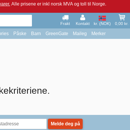
arer.
Alle prisene er inkl norsk MVA og toll til Norge.
Frakt
Kontakt
kr. (NOK)
0,00 kr.
ries
Påske
Barn
GreenGate
Maileg
Merker
kekriteriene.
Melde deg på