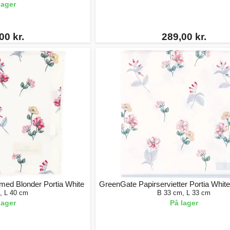
lager
00 kr.
289,00 kr.
med Blonder Portia White
GreenGate Papirservietter Portia White
, L 40 cm
B 33 cm, L 33 cm
lager
På lager