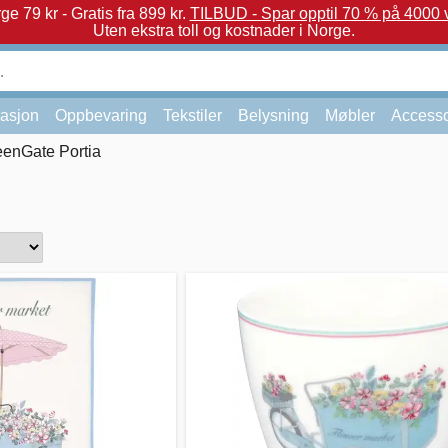
e 79 kr - Gratis fra 899 kr.
TILBUD - Spar opptil 70 % på 4000 v
Uten ekstra toll og kostnader i Norge.
asjon
Oppbevaring
Tekstiler
Belysning
Møbler
Accesso
eenGate Portia