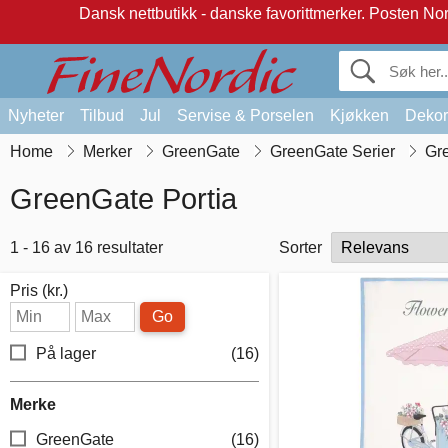
Dansk nettbutikk - danske favorittmerker.
Posten Norg
Nyheter
Tilbud
Jul
Servise & Porselen
Kjøkken
Dekor
Home
Merker
GreenGate
GreenGate Serier
Gr
GreenGate Portia
1 - 16 av 16 resultater
Sorter
Pris (kr.)
Go
På lager
(16)
Merke
GreenGate
(16)