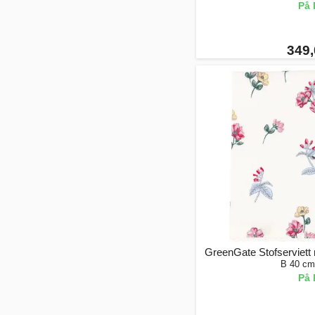
På 
349,
GreenGate Stofserviett 
B 40 cm
På 