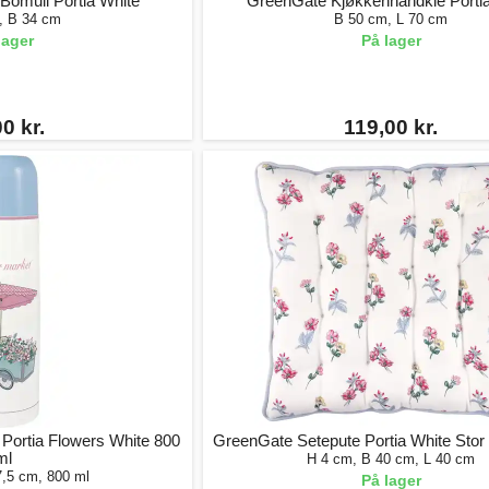
omull Portia White
GreenGate Kjøkkenhåndkle Portia
, B 34 cm
B 50 cm, L 70 cm
lager
På lager
0 kr.
119,00 kr.
Portia Flowers White 800
GreenGate Setepute Portia White Stor
ml
H 4 cm, B 40 cm, L 40 cm
7,5 cm, 800 ml
På lager