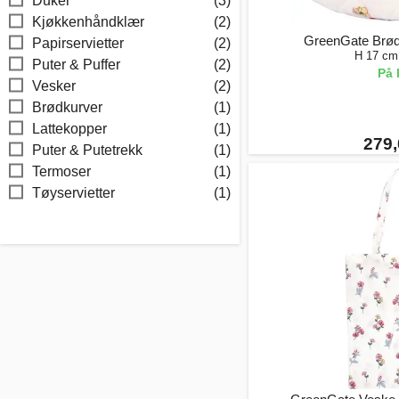
Duker
(3)
Kjøkkenhåndklær
(2)
GreenGate Brødk
Papirservietter
(2)
H 17 cm
Puter & Puffer
(2)
På 
Vesker
(2)
Brødkurver
(1)
Lattekopper
(1)
279,
Puter & Putetrekk
(1)
Termoser
(1)
Tøyservietter
(1)