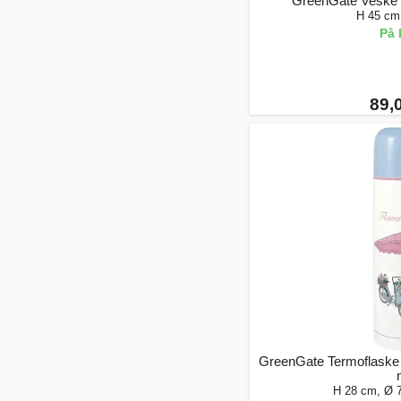
GreenGate Veske B
H 45 cm
På 
89,0
GreenGate Termoflaske 
H 28 cm, Ø 