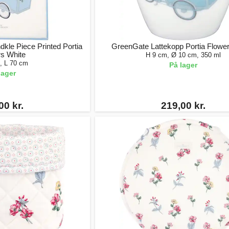
le Piece Printed Portia
GreenGate Lattekopp Portia Flowe
s White
H 9 cm, Ø 10 cm, 350 ml
, L 70 cm
På lager
lager
00 kr.
219,00 kr.