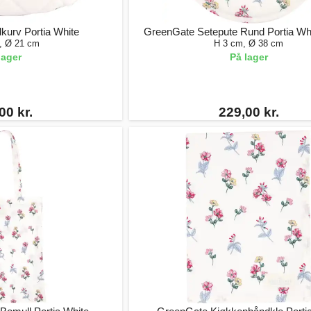
urv Portia White
GreenGate Setepute Rund Portia Wh
, Ø 21 cm
H 3 cm, Ø 38 cm
lager
På lager
00 kr.
229,00 kr.