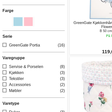
Farge
GreenGate Kjøkkenhåndk
Flower
B 50 cm
På 
Serie
GreenGate Portia
(16)
119,
Varegruppe
Servise & Porselen
(8)
Kjøkken
(3)
Tekstiler
(3)
Accessories
(2)
Møbler
(2)
Varetype