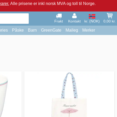
arer.
Alle prisene er inkl norsk MVA og toll til Norge.
Frakt
Kontakt
kr. (NOK)
0,00 kr.
ries
Påske
Barn
GreenGate
Maileg
Merker