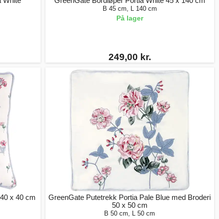
 White
GreenGate Bordløper Portia White 45 x 140 cm
B 45 cm, L 140 cm
På lager
249,00 kr.
 40 x 40 cm
GreenGate Putetrekk Portia Pale Blue med Broderi
50 x 50 cm
B 50 cm, L 50 cm