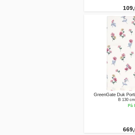
109,
GreenGate Duk Porti
B 130 cm
På 
669,