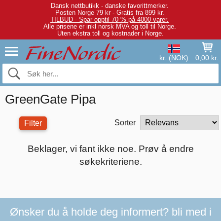
Dansk nettbutikk - danske favorittmerker.
Posten Norge 79 kr - Gratis fra 899 kr.
TILBUD - Spar opptil 70 % på 4000 varer.
Alle prisene er inkl norsk MVA og toll til Norge.
Uten ekstra toll og kostnader i Norge.
kr. (NOK)
0,00 kr.
GreenGate Pipa
Sorter
Filter
Beklager, vi fant ikke noe. Prøv å endre
søkekriteriene.
Ønsker du å holde deg informert? bli med i