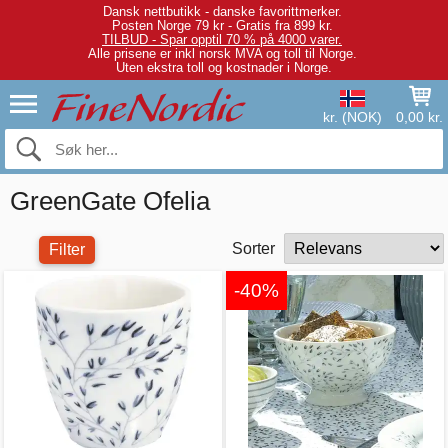
Dansk nettbutikk - danske favorittmerker.
Posten Norge 79 kr - Gratis fra 899 kr.
TILBUD - Spar opptil 70 % på 4000 varer.
Alle prisene er inkl norsk MVA og toll til Norge.
Uten ekstra toll og kostnader i Norge.
kr. (NOK)
0,00 kr.
GreenGate Ofelia
Sorter
Filter
-40%