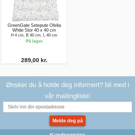
GreenGate Setepute Ofelia
White Stor 40 x 40 cm
H 4 cm, B 40 cm, L 40 cm
På lager
289,00 kr.
Ønsker du å holde deg informert? bli med i
vår mailingliste!
Melde deg på