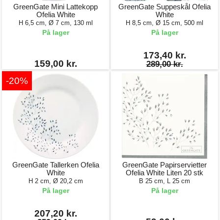
GreenGate Mini Lattekopp
GreenGate Suppeskål Ofelia
Ofelia White
White
H 6,5 cm, Ø 7 cm, 130 ml
H 8,5 cm, Ø 15 cm, 500 ml
På lager
På lager
173,40 kr.
159,00 kr.
289,00 kr.
-20%
GreenGate Tallerken Ofelia
GreenGate Papirservietter
White
Ofelia White Liten 20 stk
H 2 cm, Ø 20,2 cm
B 25 cm, L 25 cm
På lager
På lager
207,20 kr.