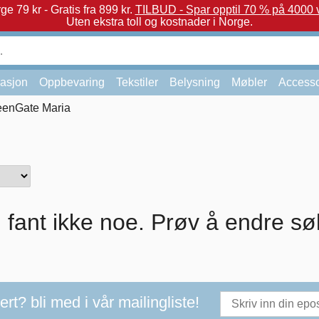
e 79 kr - Gratis fra 899 kr.
TILBUD - Spar opptil 70 % på 4000 v
Uten ekstra toll og kostnader i Norge.
asjon
Oppbevaring
Tekstiler
Belysning
Møbler
Accesso
eenGate Maria
i fant ikke noe. Prøv å endre sø
t? bli med i vår mailingliste!