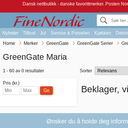
Dansk nettbutikk - danske favorittmerker.
Posten Norg
Nyheter
Tilbud
Jul
Servise & Porselen
Kjøkken
Dekor
Home
Merker
GreenGate
GreenGate Serier
Gr
GreenGate Maria
1 - 60 av 0 resultater
Sorter
Pris (kr.)
Beklager, v
Go
Ønsker du å holde deg informer