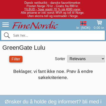
Dansk nettbutikk - danske favorittmerker.
Posten Norge 79 kr - Gratis fra 899 kr.
TILBUD - Spar opptil 70 % på 4000 varer.
Alle prisene er inkl norsk MVA og toll til Norge.
Uten ekstra toll og kostnader i Norge.
kr. (NOK)
0,00 kr.
GreenGate Lulu
Sorter
Filter
Beklager, vi fant ikke noe. Prøv å endre
søkekriteriene.
Ønsker du å holde deg informert? bli med i