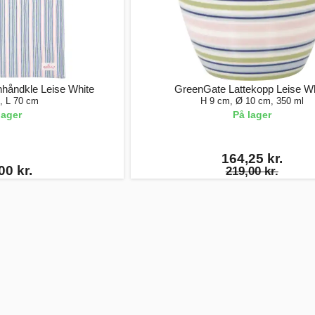
håndkle Leise White
GreenGate Lattekopp Leise Wh
, L 70 cm
H 9 cm, Ø 10 cm, 350 ml
lager
På lager
164,25 kr.
00 kr.
219,00 kr.