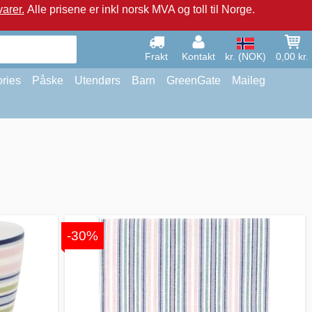
arer.
Alle prisene er inkl norsk MVA og toll til Norge.
Frakt
Kontakt
kr. (NOK)
0,00 kr.
ries
Påske
Utendørs
Barn
GreenGate
Maileg
-30%