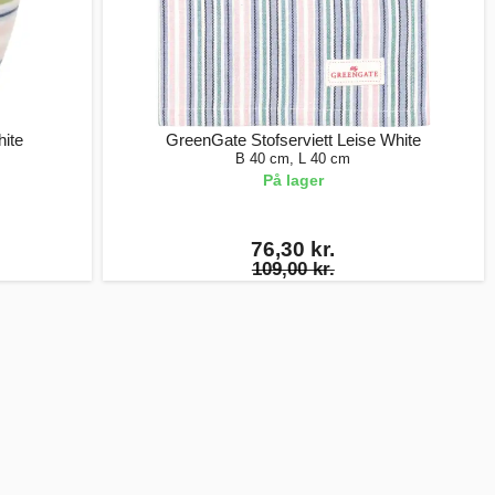
ite
GreenGate Stofserviett Leise White
B 40 cm, L 40 cm
På lager
76,30 kr.
109,00 kr.