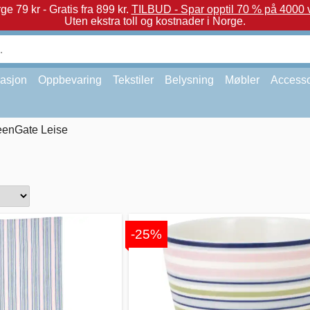
e 79 kr - Gratis fra 899 kr.
TILBUD - Spar opptil 70 % på 4000 v
Uten ekstra toll og kostnader i Norge.
asjon
Oppbevaring
Tekstiler
Belysning
Møbler
Accesso
eenGate Leise
-25%