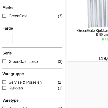
Merke
GreenGate
(3)
Farge
GreenGate Kjøkken
B 50 cm
På 
Serie
119,
GreenGate Leise
(3)
Varegruppe
Servise & Porselen
(2)
Kjøkken
(1)
Varetype