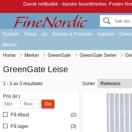
Dansk nettbutikk - danske favorittmerker.
Posten Norg
Nyheter
Tilbud
Jul
Servise & Porselen
Kjøkken
Dekor
Merker
Home
Merker
GreenGate
GreenGate Serier
Gr
GreenGate Leise
1 - 3 av 3 resultater
Sorter
Pris (kr.)
Go
På tilbud
(2)
På lager
(3)