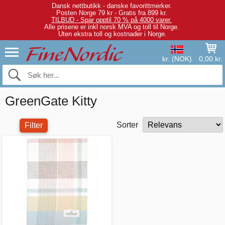
Dansk nettbutikk - danske favorittmerker.
Posten Norge 79 kr - Gratis fra 899 kr.
TILBUD - Spar opptil 70 % på 4000 varer.
Alle prisene er inkl norsk MVA og toll til Norge.
Uten ekstra toll og kostnader i Norge.
kr. (NOK)
0,00 kr.
GreenGate Kitty
Sorter
Filter