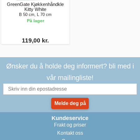
GreenGate Kjøkkenhåndkle
Kitty White
B 50 cm, L 70 cm
På lager
119,00 kr.
Ønsker du å holde deg informert? bli med i
vår mailingliste!
Melde deg på
Kundeservice
Frakt og priser
Kontakt oss