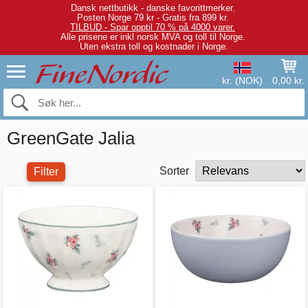
Dansk nettbutikk - danske favorittmerker.
Posten Norge 79 kr - Gratis fra 899 kr.
TILBUD - Spar opptil 70 % på 4000 varer.
Alle prisene er inkl norsk MVA og toll til Norge.
Uten ekstra toll og kostnader i Norge.
kr. (NOK)
0,00 kr.
GreenGate Jalia
Sorter
Filter