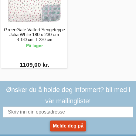
GreenGate Vattert Sengeteppe
Jalia White 180 x 230 cm
B 180 cm, L 230 cm
På lager
1109,00 kr.
Ønsker du å holde deg informert? bli med i
vår mailingliste!
Melde deg på