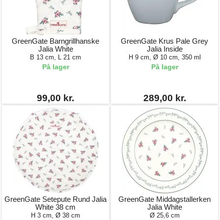
GreenGate Barngrillhanske
GreenGate Krus Pale Grey
Jalia White
Jalia Inside
B 13 cm, L 21 cm
H 9 cm, Ø 10 cm, 350 ml
På lager
På lager
99,00 kr.
289,00 kr.
GreenGate Setepute Rund Jalia
GreenGate Middagstallerken
White 38 cm
Jalia White
H 3 cm, Ø 38 cm
Ø 25,6 cm