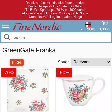
Dansk nettbutikk - danske favorittmerker.
Posten Norge 79 kr - Gratis fra 899 kr.
TILBUD - Spar opptil 70 % på 4000 varer.
Alle prisene er inkl norsk MVA og toll til Norge.
Uten ekstra toll og kostnader i Norge.
kr. (NOK)
0,00 kr.
GreenGate Franka
Sorter
Filter
-70%
-50%