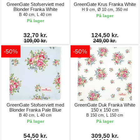
GreenGate Stofserviett med
GreenGate Krus Franka White
Blonder Franka White
H 9 cm, Ø 10 cm, 350 ml
B 40 cm, L 40 cm
På lager
På lager
32,70 kr.
124,50 kr.
109,00 kr.
249,00 kr.
-50%
-50%
GreenGate Stofserviett med
GreenGate Duk Franka White
Blonder Franka Pale Blue
150 x 150 cm
B 40 cm, L 40 cm
B 150 cm, L 150 cm
På lager
På lager
54,50 kr.
309,50 kr.