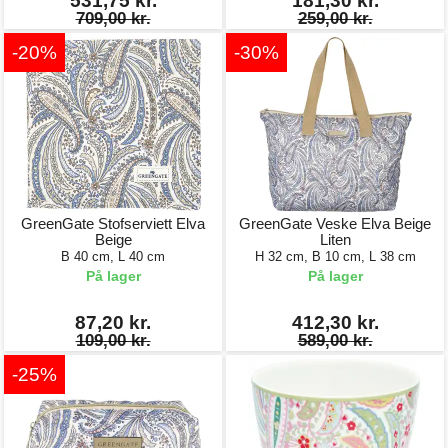
531,75 kr.
181,30 kr.
709,00 kr.
259,00 kr.
-20%
-30%
GreenGate Stofserviett Elva
GreenGate Veske Elva Beige
Beige
Liten
B 40 cm, L 40 cm
H 32 cm, B 10 cm, L 38 cm
På lager
På lager
87,20 kr.
412,30 kr.
109,00 kr.
589,00 kr.
-25%