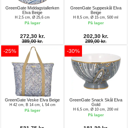
GreenGate Middagstallerken
GreenGate Suppeskål Elva
Elva Beige
Beige
H 2,5 cm, Ø 25,6 cm
H 8,5 cm, Ø 15 cm, 500 ml
På lager
På lager
272,30 kr.
202,30 kr.
389,00 kr.
289,00 kr.
-25%
-30%
GreenGate Veske Elva Beige
GreenGate Snack Skål Elva
Gold
H 42 cm, B 14 cm, L 54 cm
H 6,5 cm, Ø 10 cm, 200 ml
På lager
På lager