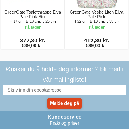
GreenGate Toalettmappe Elva
GreenGate Veske Liten Elva
Pale Pink Stor
Pale Pink
H 17 cm, B 10 cm, L 25 cm
H 32 cm, B 10 cm, L 38 cm
På lager
På lager
377,30 kr.
412,30 kr.
539,00 kr.
589,00 kr.
Ønsker du å holde deg informert? bli med i
vår mailingliste!
Melde deg på
Kundeservice
Frakt og priser