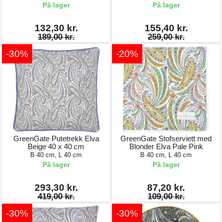
På lager
På lager
132,30 kr.
155,40 kr.
189,00 kr.
259,00 kr.
-30%
-20%
GreenGate Putetrekk Elva
GreenGate Stofserviett med
Beige 40 x 40 cm
Blonder Elva Pale Pink
B 40 cm, L 40 cm
B 40 cm, L 40 cm
På lager
På lager
293,30 kr.
87,20 kr.
419,00 kr.
109,00 kr.
-30%
-30%