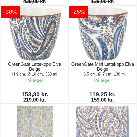
439,00 kr.
129,00 kr.
-30%
-25%
GreenGate Lattekopp Elva
GreenGate Mini Lattekopp Elva
Beige
Beige
H 9 cm, Ø 10 cm, 350 ml
H 6,5 cm, Ø 7 cm, 130 ml
På lager
På lager
153,30 kr.
119,25 kr.
219,00 kr.
159,00 kr.