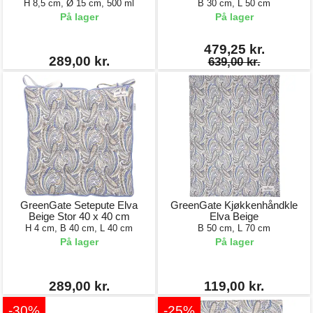
H 8,5 cm, Ø 15 cm, 500 ml
B 30 cm, L 50 cm
På lager
På lager
479,25 kr.
289,00 kr.
639,00 kr.
GreenGate Setepute Elva
GreenGate Kjøkkenhåndkle
Beige Stor 40 x 40 cm
Elva Beige
H 4 cm, B 40 cm, L 40 cm
B 50 cm, L 70 cm
På lager
På lager
289,00 kr.
119,00 kr.
-30%
-25%