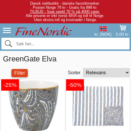
Dansk nettbutikk - danske favorittmerker.
Posten Norge 79 kr - Gratis fra 899 kr.
TILBUD - Spar opptil 70 % på 4000 varer.
Alle prisene er inkl norsk MVA og toll til Norge.
Uten ekstra toll og kostnader i Norge.
kr. (NOK)
0,00 kr.
GreenGate Elva
Sorter
Filter
-25%
-50%