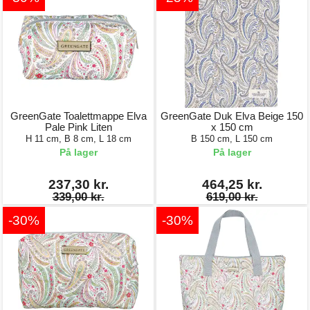
GreenGate Toalettmappe Elva
GreenGate Duk Elva Beige 150
Pale Pink Liten
x 150 cm
H 11 cm, B 8 cm, L 18 cm
B 150 cm, L 150 cm
På lager
På lager
237,30 kr.
464,25 kr.
339,00 kr.
619,00 kr.
-30%
-30%