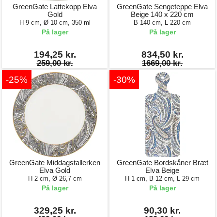
GreenGate Lattekopp Elva
GreenGate Sengeteppe Elva
Gold
Beige 140 x 220 cm
H 9 cm, Ø 10 cm, 350 ml
B 140 cm, L 220 cm
På lager
På lager
194,25 kr.
834,50 kr.
259,00 kr.
1669,00 kr.
-25%
-30%
GreenGate Middagstallerken
GreenGate Bordskåner Bræt
Elva Gold
Elva Beige
H 2 cm, Ø 26,7 cm
H 1 cm, B 12 cm, L 29 cm
På lager
På lager
329,25 kr.
90,30 kr.