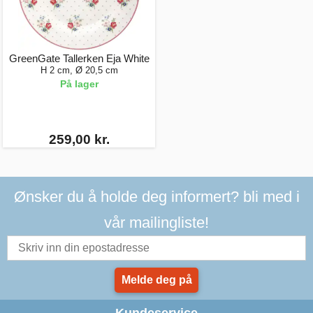
GreenGate Tallerken Eja White
H 2 cm, Ø 20,5 cm
På lager
259,00 kr.
Ønsker du å holde deg informert? bli med i
vår mailingliste!
Melde deg på