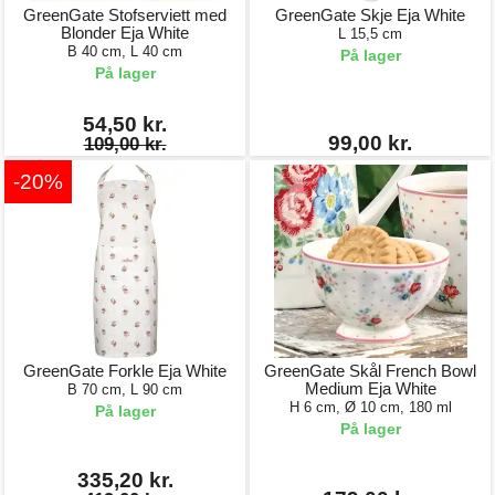
GreenGate Stofserviett med
GreenGate Skje Eja White
Blonder Eja White
L 15,5 cm
B 40 cm, L 40 cm
På lager
På lager
54,50 kr.
99,00 kr.
109,00 kr.
-20%
GreenGate Forkle Eja White
GreenGate Skål French Bowl
Medium Eja White
B 70 cm, L 90 cm
H 6 cm, Ø 10 cm, 180 ml
På lager
På lager
335,20 kr.