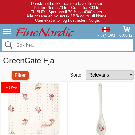
Dansk nettbutikk - danske favorittmerker.
Posten Norge 79 kr - Gratis fra 899 kr.
TILBUD - Spar opptil 70 % på 4000 varer.
Alle prisene er inkl norsk MVA og toll til Norge.
Uten ekstra toll og kostnader i Norge.
kr. (NOK)
0,00 kr.
GreenGate Eja
Sorter
Filter
-50%