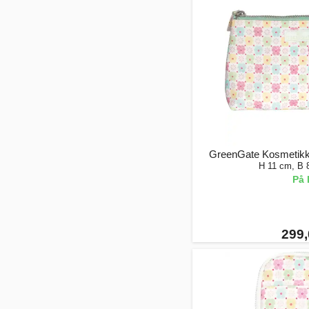
GreenGate Kosmetikkv
H 11 cm, B 
På 
299,