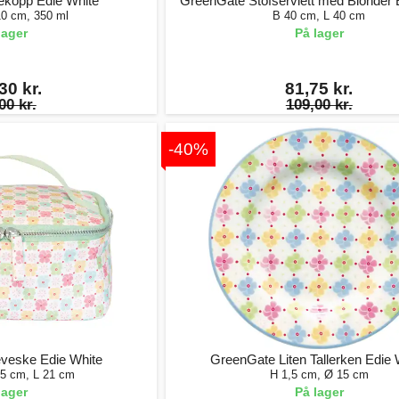
ekopp Edie White
GreenGate Stofserviett med Blonder 
10 cm, 350 ml
B 40 cm, L 40 cm
lager
På lager
30 kr.
81,75 kr.
00 kr.
109,00 kr.
-40%
veske Edie White
GreenGate Liten Tallerken Edie 
15 cm, L 21 cm
H 1,5 cm, Ø 15 cm
lager
På lager