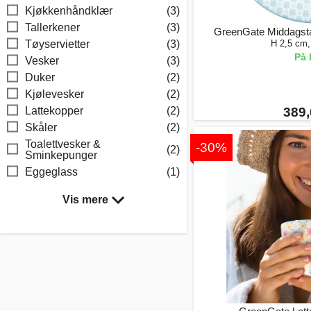
Kjøkkenhåndklær
(3)
Tallerkener
(3)
GreenGate Middagstal
H 2,5 cm
Tøyservietter
(3)
På 
Vesker
(3)
Duker
(2)
Kjølevesker
(2)
389,
Lattekopper
(2)
Skåler
(2)
Toalettvesker &
-30%
(2)
Sminkepunger
Eggeglass
(1)
Vis mere