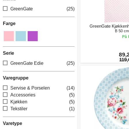
GreenGate
(25)
Farge
GreenGate Kjøkkenhå
B 50 cm
På 
Serie
89,2
119,
GreenGate Edie
(25)
Varegruppe
Servise & Porselen
(14)
Accessories
(5)
Kjøkken
(5)
Tekstiler
(1)
Varetype