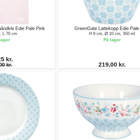
ndkle Edie Pale Pink
GreenGate Lattekopp Edie Pale
, L 70 cm
H 9 cm, Ø 10 cm, 350 ml
lager
På lager
5 kr.
219,00 kr.
00 kr.