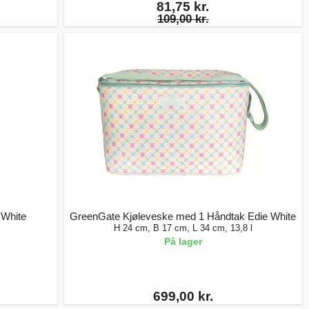
81,75 kr.
109,00 kr.
 White
GreenGate Kjøleveske med 1 Håndtak Edie White
H 24 cm, B 17 cm, L 34 cm, 13,8 l
På lager
699,00 kr.