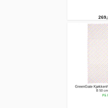
269,
GreenGate Kjøkkenh
B 50 cm
På 