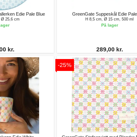
lerken Edie Pale Blue
GreenGate Suppeskål Edie Pale
, Ø 25,6 cm
H 8,5 cm, Ø 15 cm, 500 ml
lager
På lager
00 kr.
289,00 kr.
-25%