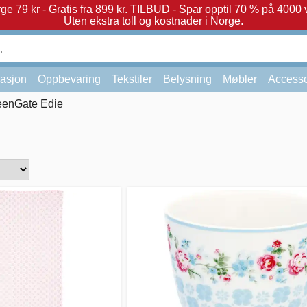
e 79 kr - Gratis fra 899 kr.
TILBUD - Spar opptil 70 % på 4000 v
Uten ekstra toll og kostnader i Norge.
asjon
Oppbevaring
Tekstiler
Belysning
Møbler
Accesso
eenGate Edie