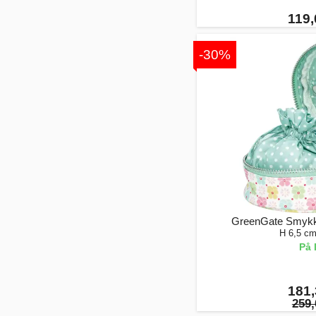
119,
-30%
GreenGate Smykk
H 6,5 c
På 
181,
259,