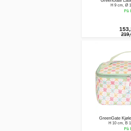
GreenGate Latt
H 9 cm, Ø 
På 
153,
219,
GreenGate Kjøle
H 10 cm, B 
På 