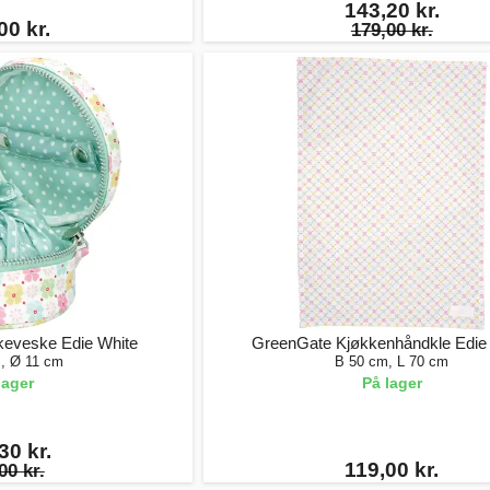
143,20 kr.
00 kr.
179,00 kr.
eveske Edie White
GreenGate Kjøkkenhåndkle Edie
m, Ø 11 cm
B 50 cm, L 70 cm
lager
På lager
30 kr.
119,00 kr.
00 kr.