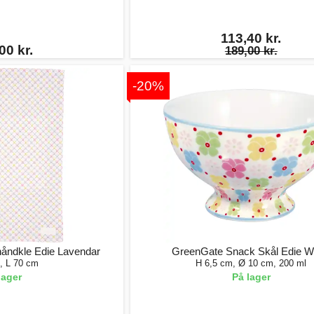
113,40 kr.
00 kr.
189,00 kr.
-20%
åndkle Edie Lavendar
GreenGate Snack Skål Edie W
, L 70 cm
H 6,5 cm, Ø 10 cm, 200 ml
lager
På lager