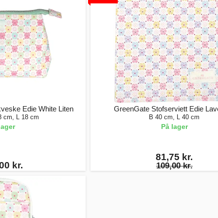
eske Edie White Liten
GreenGate Stofserviett Edie La
8 cm, L 18 cm
B 40 cm, L 40 cm
lager
På lager
81,75 kr.
00 kr.
109,00 kr.