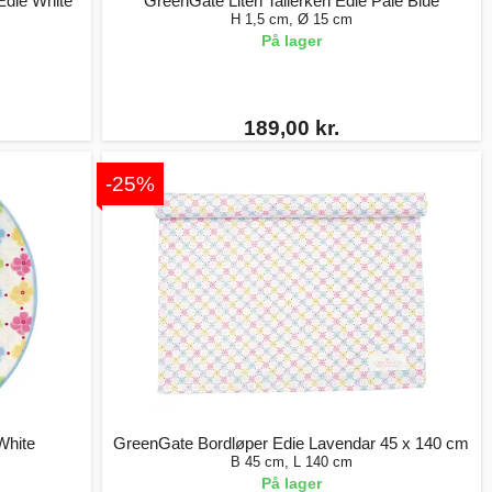
Edie White
GreenGate Liten Tallerken Edie Pale Blue
H 1,5 cm, Ø 15 cm
På lager
189,00 kr.
-25%
White
GreenGate Bordløper Edie Lavendar 45 x 140 cm
B 45 cm, L 140 cm
På lager