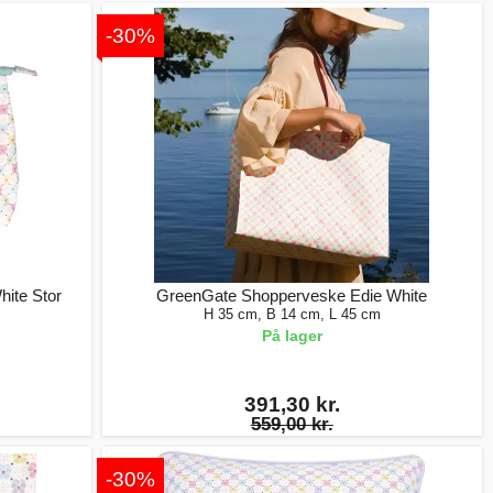
-30%
ite Stor
GreenGate Shopperveske Edie White
H 35 cm, B 14 cm, L 45 cm
På lager
391,30 kr.
559,00 kr.
-30%