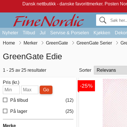
Dansk nettbutikk - danske favorittmerker.
Posten Norg
Nyheter
Tilbud
Jul
Servise & Porselen
Kjøkken
Dekor
Home
Merker
GreenGate
GreenGate Serier
Gr
GreenGate Edie
1 - 25 av 25 resultater
Sorter
Pris (kr.)
-25%
Go
På tilbud
(12)
På lager
(25)
Merke