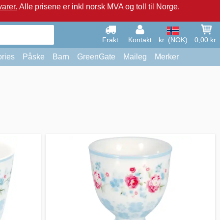
arer.
Alle prisene er inkl norsk MVA og toll til Norge.
Frakt
Kontakt
kr. (NOK)
0,00 kr.
ries
Påske
Barn
GreenGate
Maileg
Merker