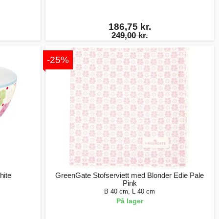
186,75 kr.
249,00 kr.
-25%
hite
GreenGate Stofserviett med Blonder Edie Pale
Pink
B 40 cm, L 40 cm
På lager