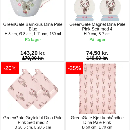
GreenGate Barnkrus Dina Pale
GreenGate Magnet Dina Pale
Blue
Pink Sett med 4
H 8 cm, Ø 8 cm, L 11 cm, 150 ml
H 9 cm, B 7 cm
På lager
På lager
143,20 kr.
74,50 kr.
179,00 kr.
149,00 kr.
-20%
-25%
GreenGate Gryteklut Dina Pale
GreenGate Kjøkkenhåndkle
Pink Sett med 2
Dina Pale Pink
B 20,5 cm, L 20,5 cm
B 50 cm, L 70 cm