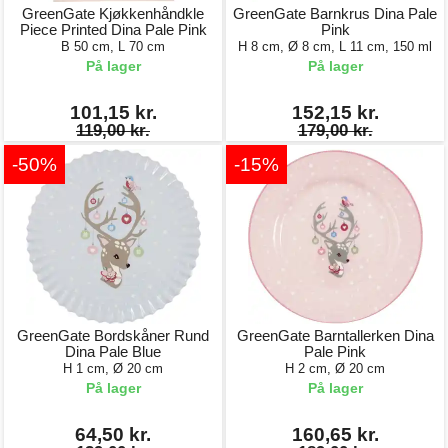
GreenGate Kjøkkenhåndkle
GreenGate Barnkrus Dina Pale
Piece Printed Dina Pale Pink
Pink
B 50 cm, L 70 cm
H 8 cm, Ø 8 cm, L 11 cm, 150 ml
På lager
På lager
101,15 kr.
152,15 kr.
119,00 kr.
179,00 kr.
-50%
-15%
GreenGate Bordskåner Rund
GreenGate Barntallerken Dina
Dina Pale Blue
Pale Pink
H 1 cm, Ø 20 cm
H 2 cm, Ø 20 cm
På lager
På lager
64,50 kr.
160,65 kr.