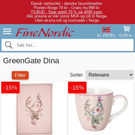
Dansk nettbutikk - danske favorittmerker.
Posten Norge 79 kr - Gratis fra 899 kr.
TILBUD - Spar opptil 70 % på 4000 varer.
Alle prisene er inkl norsk MVA og toll til Norge.
Uten ekstra toll og kostnader i Norge.
kr. (NOK)
0,00 kr.
GreenGate Dina
Sorter
Filter
-15%
-15%