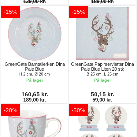
129,00 kr.
189,00 kr.
-15%
-15%
GreenGate Barntallerken Dina
GreenGate Papirservietter Dina
Pale Blue
Pale Blue Liten 20 stk
H 2 cm, Ø 20 cm
B 25 cm, L 25 cm
På lager
På lager
160,65 kr.
50,15 kr.
189,00 kr.
59,00 kr.
-20%
-50%