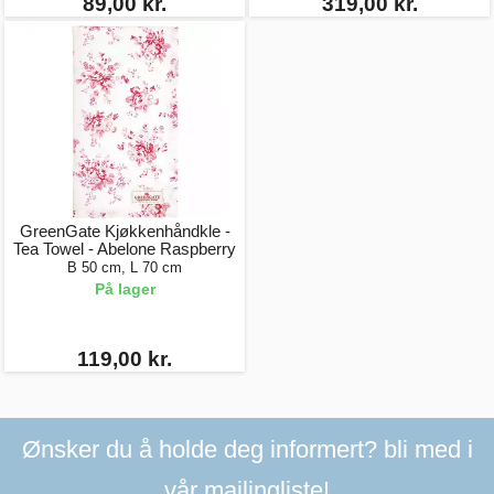
89,00 kr.
319,00 kr.
GreenGate Kjøkkenhåndkle -
Tea Towel - Abelone Raspberry
B 50 cm, L 70 cm
På lager
119,00 kr.
Ønsker du å holde deg informert? bli med i
vår mailingliste!