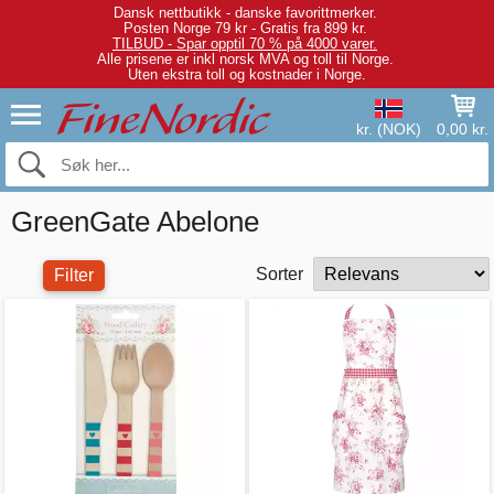
Dansk nettbutikk - danske favorittmerker.
Posten Norge 79 kr - Gratis fra 899 kr.
TILBUD - Spar opptil 70 % på 4000 varer.
Alle prisene er inkl norsk MVA og toll til Norge.
Uten ekstra toll og kostnader i Norge.
kr. (NOK)
0,00 kr.
GreenGate Abelone
Sorter
Filter