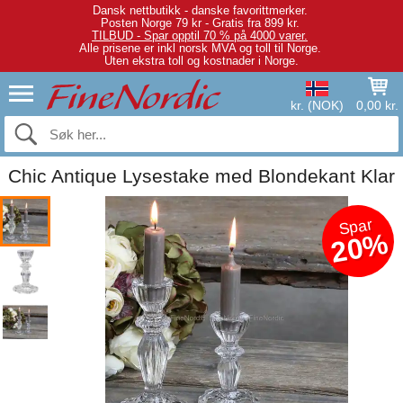
Dansk nettbutikk - danske favorittmerker.
Posten Norge 79 kr - Gratis fra 899 kr.
TILBUD - Spar opptil 70 % på 4000 varer.
Alle prisene er inkl norsk MVA og toll til Norge.
Uten ekstra toll og kostnader i Norge.
kr. (NOK)
0,00 kr.
Chic Antique Lysestake med Blondekant Klar
Spar
20%