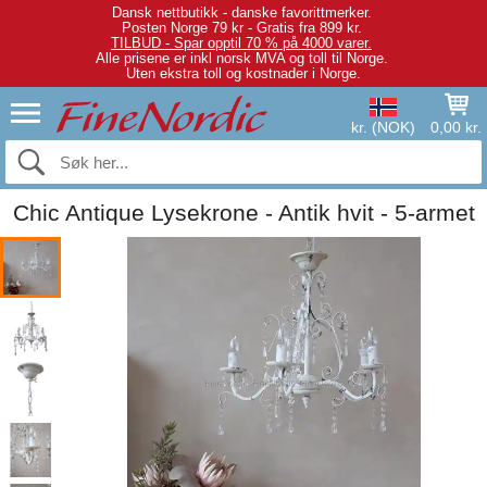
Dansk nettbutikk - danske favorittmerker.
Posten Norge 79 kr - Gratis fra 899 kr.
TILBUD - Spar opptil 70 % på 4000 varer.
Alle prisene er inkl norsk MVA og toll til Norge.
Uten ekstra toll og kostnader i Norge.
kr. (NOK)
0,00 kr.
Chic Antique Lysekrone - Antik hvit - 5-armet