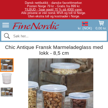
Dansk nettbutikk - danske favorittmerker.
Posten Norge 79 kr - Gratis fra 899 kr.
TILBUD - Spar opptil 70 % på 4000 varer.
Alle prisene er inkl norsk MVA og toll til Norge.
Uten ekstra toll og kostnader i Norge.
kr. (NOK)
0,00 kr.
Chic Antique Fransk Marmeladeglass med
lokk - 8,5 cm