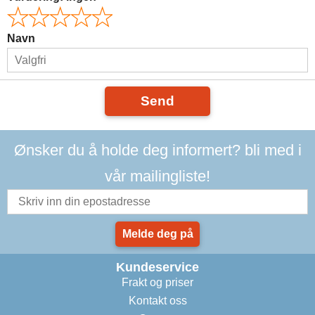
Navn
Send
Ønsker du å holde deg informert? bli med i
vår mailingliste!
Melde deg på
Kundeservice
Frakt og priser
Kontakt oss