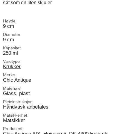
søt som en liten skjuler.
Høyde
9 cm
Diameter
9 cm
Kapasitet
250 ml
Varetype
Krukker
Merke
Chic Antique
Materiale
Glass, plast
Pleieinstruksjon
Håndvask anbefales
Matsikkerhet
Matsikker
Produsent
Chic Antique A/S, Højvang 5, DK-4300 Holbæk,