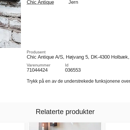
Chic Antique
Jern
Produsent
Chic Antique A/S, Højvang 5, DK-4300 Holbæk,
Varenummer
Id
71044424
036553
Trykk på en av de understrekede funksjonene ovenfo
Relaterte produkter