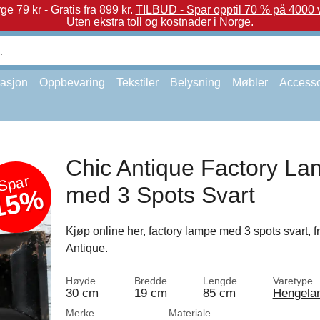
e 79 kr - Gratis fra 899 kr.
TILBUD - Spar opptil 70 % på 4000 v
Uten ekstra toll og kostnader i Norge.
asjon
Oppbevaring
Tekstiler
Belysning
Møbler
Accesso
Chic Antique Factory L
Spar
med 3 Spots Svart
15%
Kjøp online her, factory lampe med 3 spots svart, f
Antique.
Høyde
Bredde
Lengde
Varetype
30 cm
19 cm
85 cm
Hengela
Merke
Materiale