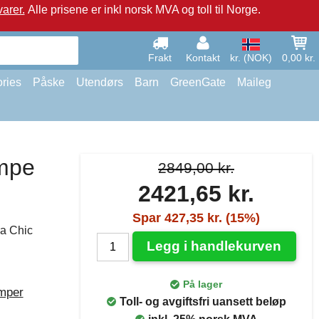
arer.
Alle prisene er inkl norsk MVA og toll til Norge.
Frakt
Kontakt
kr. (NOK)
0,00 kr.
ries
Påske
Utendørs
Barn
GreenGate
Maileg
ampe
2849,00 kr.
2421,65 kr.
Spar 427,35 kr. (15%)
ra Chic
Legg i handlekurven
På lager
mper
Toll- og avgiftsfri uansett beløp