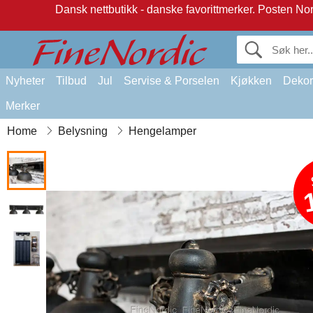
Dansk nettbutikk - danske favorittmerker.
Posten Norg
Nyheter
Tilbud
Jul
Servise & Porselen
Kjøkken
Dekor
Merker
Home
Belysning
Hengelamper