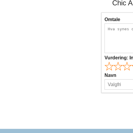
Chic A
Omtale
Vurdering:
I
Navn